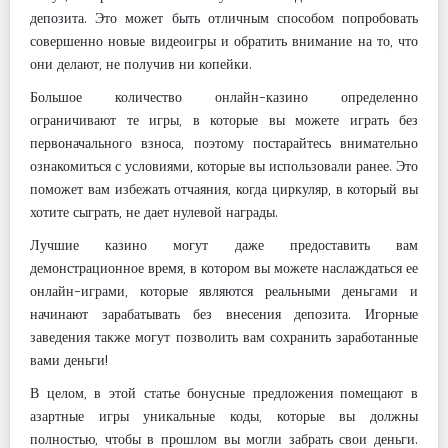
депозита. Это может быть отличным способом попробовать
совершенно новые видеоигры и обратить внимание на то, что
они делают, не получив ни копейки.
Большое количество онлайн-казино определенно
ограничивают те игры, в которые вы можете играть без
первоначального взноса, поэтому постарайтесь внимательно
ознакомиться с условиями, которые вы использовали ранее. Это
поможет вам избежать отчаяния, когда циркуляр, в который вы
хотите сыграть, не дает нулевой награды.
Лучшие казино могут даже предоставить вам
демонстрационное время, в котором вы можете наслаждаться ее
онлайн-играми, которые являются реальными деньгами и
начинают зарабатывать без внесения депозита. Игорные
заведения также могут позволить вам сохранить заработанные
вами деньги!
В целом, в этой статье бонусные предложения помещают в
азартные игры уникальные коды, которые вы должны
полностью, чтобы в прошлом вы могли забрать свои деньги.