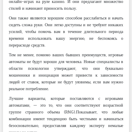
онлайн-играх на руле казино. И они предлагают множество
стилей и начинают приносить пользу.
Они также являются хорошим способом расслабиться и начать
сидеть сложа руки. Они легко доступны и не требуют никаких
усилий, чтобы помочь вам в течение длительного периода
времени использовать вашу энергию, не беспокоясь о
перерасходе средств.
Тем не менее, помимо ваших бывших преимуществ, игровые
автоматы не будут хороши для человека. Новые специалисты в
области психологии утверждают, что они буквально
мошенники и инициация может привести к зависимости
людей от ставок, которые не будут уязвимы, если вам нужно
реальное потребление.
Лучшие варианты, которые поставляются с игровыми
автоматами, — это то, что они соответствуют возрастной
группе странного объема (RNG).Показывает, что любые
комбинации имеют тенденцию быть честными и начинаться
безосновательно, предоставляя каждому эксперту немалые