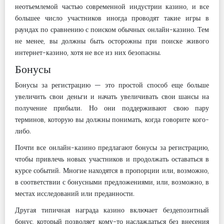
неотъемлемой частью современной индустрии казино, и все
большее число участников иногда проводят такие игры в
раундах по сравнению с поиском обычных онлайн-казино. Тем
не менее, вы должны быть осторожны при поиске живого
интернет-казино, хотя не все из них безопасны.
Бонусы
Бонусы за регистрацию — это простой способ еще больше
увеличить свои деньги и начать увеличивать свои шансы на
получение прибыли. Но они поддерживают свою пару
терминов, которую вы должны понимать, когда говорите кого-
либо.
Почти все онлайн-казино предлагают бонусы за регистрацию,
чтобы привлечь новых участников и продолжать оставаться в
курсе событий. Многие находятся в пропорции или, возможно,
в соответствии с бонусными предложениями, или, возможно, в
местах исследований или преданности.
Другая типичная награда казино включает бездепозитный
бонус, который позволяет кому-то наслаждаться без внесения