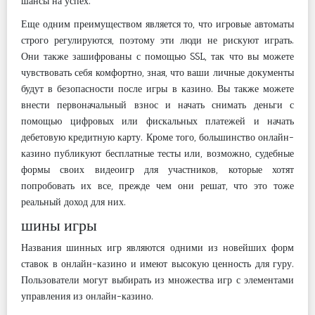
шансы на успех.
Еще одним преимуществом является то, что игровые автоматы
строго регулируются, поэтому эти люди не рискуют играть.
Они также зашифрованы с помощью SSL, так что вы можете
чувствовать себя комфортно, зная, что ваши личные документы
будут в безопасности после игры в казино. Вы также можете
внести первоначальный взнос и начать снимать деньги с
помощью цифровых или фискальных платежей и начать
дебетовую кредитную карту. Кроме того, большинство онлайн-
казино публикуют бесплатные тесты или, возможно, судебные
формы своих видеоигр для участников, которые хотят
попробовать их все, прежде чем они решат, что это тоже
реальный доход для них.
шины игры
Названия шинных игр являются одними из новейших форм
ставок в онлайн-казино и имеют высокую ценность для гуру.
Пользователи могут выбирать из множества игр с элементами
управления из онлайн-казино.