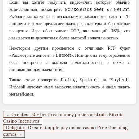
Если вы хотите получить видео-слот, который обычно
комиссионный, посмотрите Gonzo’ersus Seek от NetEnt.
Рыболовная катушка с несколькими нахлыстами, слот с 20
линиями выплат предлагает джокеры, скаттеры и бесплатные
вращения. Игра обеспечивает RTP, включающий 96%, что
называется видеослотом с более высокой волатильностью.
Некоторым другим проспектом с отличным RTP будет
«Рассмотрите депозит в Betsoft». Позиция на тему ограбления
была построена с высокой волатильностью, а также с
инновационным джекпотом.
Также стоит проверить Falling Spelunk на Playtech.
Игровой автомат имел высокую волатильность и начал падать
мегавайсами.
Navigation
← Greatest 50+ best real money pokies australia Bitcoin
de
Casino Incentives
Delight in Greatest apple pay online casino Free Gambling
l’article
games →