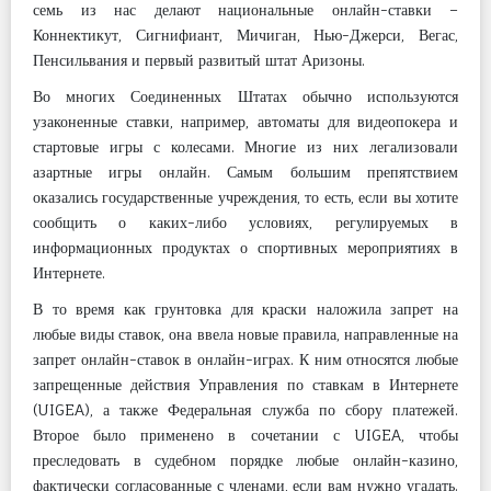
семь из нас делают национальные онлайн-ставки –
Коннектикут, Сигнифиант, Мичиган, Нью-Джерси, Вегас,
Пенсильвания и первый развитый штат Аризоны.
Во многих Соединенных Штатах обычно используются
узаконенные ставки, например, автоматы для видеопокера и
стартовые игры с колесами. Многие из них легализовали
азартные игры онлайн. Самым большим препятствием
оказались государственные учреждения, то есть, если вы хотите
сообщить о каких-либо условиях, регулируемых в
информационных продуктах о спортивных мероприятиях в
Интернете.
В то время как грунтовка для краски наложила запрет на
любые виды ставок, она ввела новые правила, направленные на
запрет онлайн-ставок в онлайн-играх. К ним относятся любые
запрещенные действия Управления по ставкам в Интернете
(UIGEA), а также Федеральная служба по сбору платежей.
Второе было применено в сочетании с UIGEA, чтобы
преследовать в судебном порядке любые онлайн-казино,
фактически согласованные с членами, если вам нужно угадать.