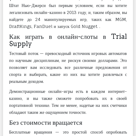
Штат Нью-Джерси был первым условием, если вы хотите
легализовать онлайн-казино в 2013 году, и, таким образом, вы
найдете до 24 манипулируемых игр, таких как MGM,
DraftKings, FanDuel и запуск Gold Nugget. .
Как играть в онлайн-слоты в Trial
Supply
Тестовый поток — превосходный источник игровых автоматов
по научным дисциплинам, не рискуя своими долларами. Это
позволяет вам исследовать все различные предложения от
спорта и выбирать, какие из них вы хотите развлечься с
реальным доходом.
Демонстрационные онлайн-игры есть в каждом интернет-
казино, и вы также сможете попробовать их в своей
портативной технике. Тем не менее, надетые на них счетчики
обладают таким же ощущением точности.
Без стоимости вращается
Бесплатные вращения — это простой способ опробовать