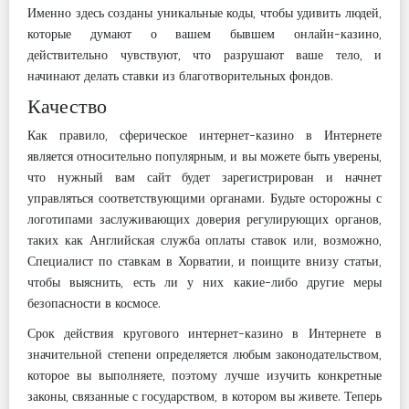
Именно здесь созданы уникальные коды, чтобы удивить людей,
которые думают о вашем бывшем онлайн-казино,
действительно чувствуют, что разрушают ваше тело, и
начинают делать ставки из благотворительных фондов.
Качество
Как правило, сферическое интернет-казино в Интернете
является относительно популярным, и вы можете быть уверены,
что нужный вам сайт будет зарегистрирован и начнет
управляться соответствующими органами. Будьте осторожны с
логотипами заслуживающих доверия регулирующих органов,
таких как Английская служба оплаты ставок или, возможно,
Специалист по ставкам в Хорватии, и поищите внизу статьи,
чтобы выяснить, есть ли у них какие-либо другие меры
безопасности в космосе.
Срок действия кругового интернет-казино в Интернете в
значительной степени определяется любым законодательством,
которое вы выполняете, поэтому лучше изучить конкретные
законы, связанные с государством, в котором вы живете. Теперь