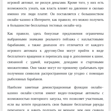
игровой автомат, не рискуя деньгами. Кроме того, у них есть
возможность узнать, как власть влияет на давление и сколько
именно эти люди платят. Он поставляется с большинством
онлайн-казино в Интернете, как правило, его можно получить
в большинстве бесплатных тестовых онлайн-игр.
Как правило, здесь бонусные предложения ограничены
выбранными значками реального пейзажа с нахлыстовыми
барабанами, а также диапазон его отличается от каждого
игрового автомата к другому.Они могут прийти в виде
бесплатного вращения и переписать шар в дополнение к шине,
связанной с удачей, наградами, доходами и стартовыми
множителями. Они также могут по-прежнему срабатывать при
получении символов распространения где угодно с помощью
рыболовных барабанов.
Наиболее заметные демонстрационные функции онлайн-
казино онлайн-слотов имеют видео-покерные автоматы с
возможностью повторного запуска, что позволяет участникам,
если вы хотите продолжить свои бывшие бесплатные раунды
перезаписи, и начать получать не меньше, чем они сначала