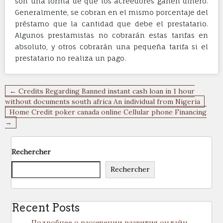
son una forma de que los acreedores ganen dinero.
Generalmente, se cobran en el mismo porcentaje del
préstamo que la cantidad que debe el prestatario.
Algunos prestamistas no cobrarán estas tarifas en
absoluto, y otros cobrarán una pequeña tarifa si el
prestatario no realiza un pago.
Navigation
← Credits Regarding Banned instant cash loan in 1 hour
de
without documents south africa An individual from Nigeria
Home Credit poker canada online Cellular phone Financing
l’article
→
Rechercher
Rechercher
Recent Posts
Подробнее о рассечении развития онлайн