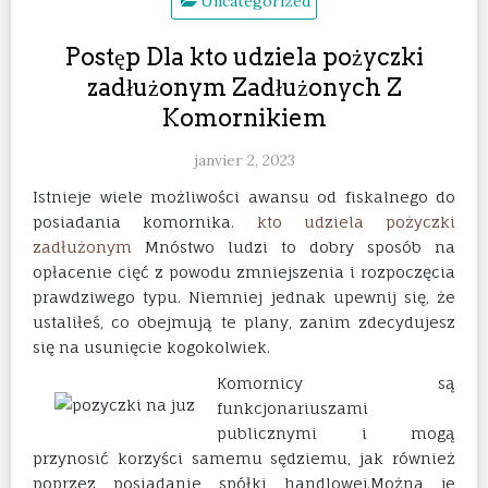
Uncategorized
Postęp Dla kto udziela pożyczki
zadłużonym Zadłużonych Z
Komornikiem
janvier 2, 2023
Istnieje wiele możliwości awansu od fiskalnego do
posiadania komornika.
kto udziela pożyczki
zadłużonym
Mnóstwo ludzi to dobry sposób na
opłacenie cięć z powodu zmniejszenia i rozpoczęcia
prawdziwego typu.
Niemniej jednak upewnij się, że
ustaliłeś, co obejmują te plany, zanim zdecydujesz
się na usunięcie kogokolwiek.
Komornicy są
funkcjonariuszami
publicznymi i mogą
przynosić korzyści samemu sędziemu, jak również
poprzez posiadanie spółki handlowej.Można je