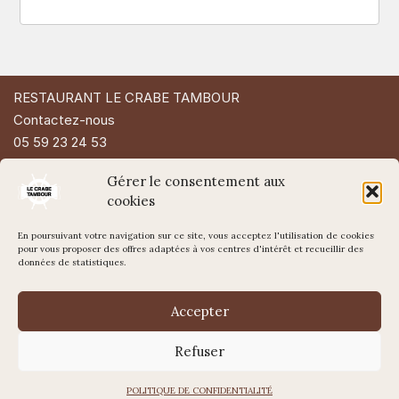
RESTAURANT LE CRABE TAMBOUR
Contactez-nous
05 59 23 24 53
49 Rue d'Espagne
Gérer le consentement aux
64200 Biarritz
cookies
En poursuivant votre navigation sur ce site, vous acceptez l'utilisation de cookies
pour vous proposer des offres adaptées à vos centres d'intérêt et recueillir des
données de statistiques.
Accepter
Mentions légales
Refuser
Politique de confidentialité
WordPress
Di Restaurant
Theme
POLITIQUE DE CONFIDENTIALITÉ