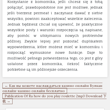
Korzystanie z komornika, jeśli chcesz się z tobą
połączyć, prawdopodobnie nie jest możliwe, jednak
jeśli bierzesz permeat i zaczynasz dawać z siebie
wszystko, powinni zaakceptować wszelkie zalecenia.
Jednak będziesz chciał się upewnić, że praktycznie
wszystkie posty i warunki rozpoczęcia są napisane,
aby pomóc w utrzymaniu nowych problemów
później. Zwykle lepiej jest pozostać duplikatem
wypowiedzenia, które możesz mieć w komorniku i
rozpocząć wymuszone nowe funkcje. Daje to
możliwość pełnego potwierdzenia tego, co jest z góry
ustalone przez komornika, ilekroć faktycznie
potrzebne są im późniejsze orzeczenia.
Navigation
← Как вы можете наслаждаться казино онлайн Вулкан
de
онлайн-казино онлайн бесплатно
Publication Of Ra how do you play roulette 2mp3 Download 下
l’article
载 →