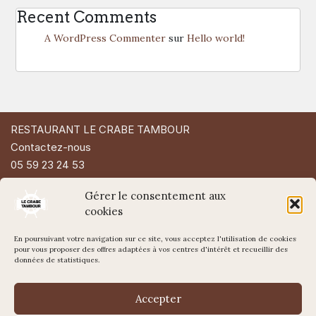
Recent Comments
A WordPress Commenter
sur
Hello world!
RESTAURANT LE CRABE TAMBOUR
Contactez-nous
05 59 23 24 53
49 Rue d'Espagne
Gérer le consentement aux
64200 Biarritz
cookies
En poursuivant votre navigation sur ce site, vous acceptez l'utilisation de cookies
pour vous proposer des offres adaptées à vos centres d'intérêt et recueillir des
données de statistiques.
Accepter