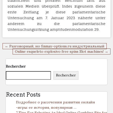
staatlichem und privaten Reichtum falls aus
sozialen Medien überprüft. Indes zigeunern diese
erste Zeitlang je diese parlamentarische
Untersuchung am 7. Januar 2023 näherte unter
anderem zu die parlamentarische
Untersuchungssitzung amplitudenmodulation 29.
Navigation
← Разговорный, но finmax-options.ru индустриальный
de
Online esqueleto explosivo free spins Slot machines! →
l’article
Rechercher
Rechercher
Recent Posts
Подробнее о рассечении развития онлайн
-игры: ее история, популярная …
7 Tips For Selecting An Ideal Online Gambling Site for