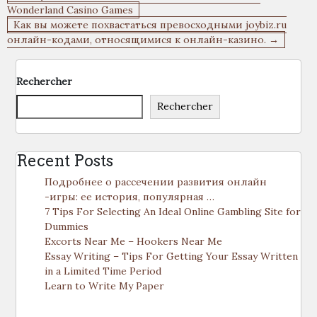
de
Wonderland Casino Games
Как вы можете похвастаться превосходными joybiz.ru
l’article
онлайн-кодами, относящимися к онлайн-казино. →
Rechercher
Rechercher
Recent Posts
Подробнее о рассечении развития онлайн
-игры: ее история, популярная …
7 Tips For Selecting An Ideal Online Gambling Site for
Dummies
Excorts Near Me – Hookers Near Me
Essay Writing – Tips For Getting Your Essay Written
in a Limited Time Period
Learn to Write My Paper