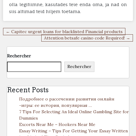
olla legitiimne, kasutades teie enda oma, ja nad on
siis altimad teid hiljem toetama.
Navigation
← Capitec urgent loans for blacklisted Financial products
de
Attention betsafe casino code Required! →
l’article
Rechercher
Rechercher
Recent Posts
Подробнее о рассечении развития онлайн
-игры: ее история, популярная …
7 Tips For Selecting An Ideal Online Gambling Site for
Dummies
Excorts Near Me – Hookers Near Me
Essay Writing – Tips For Getting Your Essay Written