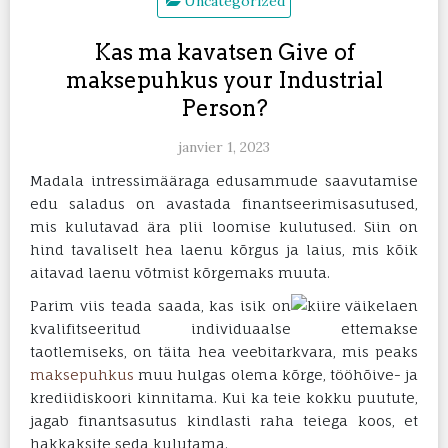
Uncategorized
Kas ma kavatsen Give of
maksepuhkus your Industrial
Person?
janvier 1, 2023
Madala intressimääraga edusammude saavutamise
edu saladus on avastada finantseerimisasutused,
mis kulutavad ära plii loomise kulutused.
Siin on
hind tavaliselt hea laenu kõrgus ja laius, mis kõik
aitavad laenu võtmist kõrgemaks muuta.
Parim viis teada saada, kas isik on
kvalifitseeritud individuaalse ettemakse
taotlemiseks, on täita hea veebitarkvara, mis peaks
maksepuhkus
muu hulgas olema kõrge, tööhõive- ja
krediidiskoori kinnitama. Kui ka teie kokku puutute,
jagab finantsasutus kindlasti raha teiega koos, et
hakkaksite seda kulutama.