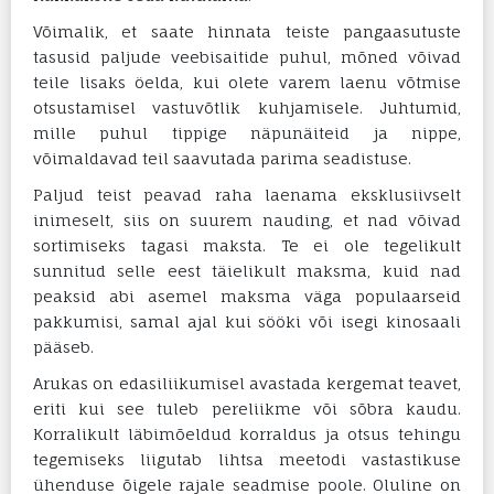
Võimalik, et saate hinnata teiste pangaasutuste
tasusid paljude veebisaitide puhul, mõned võivad
teile lisaks öelda, kui olete varem laenu võtmise
otsustamisel vastuvõtlik kuhjamisele. Juhtumid,
mille puhul tippige näpunäiteid ja nippe,
võimaldavad teil saavutada parima seadistuse.
Paljud teist peavad raha laenama eksklusiivselt
inimeselt, siis on suurem nauding, et nad võivad
sortimiseks tagasi maksta. Te ei ole tegelikult
sunnitud selle eest täielikult maksma, kuid nad
peaksid abi asemel maksma väga populaarseid
pakkumisi, samal ajal kui sööki või isegi kinosaali
pääseb.
Arukas on edasiliikumisel avastada kergemat teavet,
eriti kui see tuleb pereliikme või sõbra kaudu.
Korralikult läbimõeldud korraldus ja otsus tehingu
tegemiseks liigutab lihtsa meetodi vastastikuse
ühenduse õigele rajale seadmise poole. Oluline on