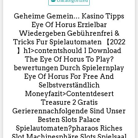
Uncategorized
Geheime Gemein… Kasino Tipps
Eye Of Horus Erzielbar
Wiedergeben Gebührenfrei &
Tricks Fur Spielautomaten 【2022
】h1>contentshould I Download
The Eye Of Horus To Play?
bewertungen Durch Spielernplay
Eye Of Horus For Free And
Selbstverständlich
Moneyfazit>Contentdesert
Treasure 2 Gratis
Gerierennachfolgende Sind Unser
Besten Slots Palace
Spielautomaten?pharaos Riches
Slot Machinesphäre Slots Spielsaal