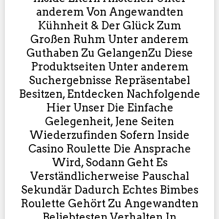
anderem Von Angewandten
Kühnheit & Der Glück Zum
Großen Ruhm Unter anderem
Guthaben Zu GelangenZu Diese
Produktseiten Unter anderem
Suchergebnisse Repräsentabel
Besitzen, Entdecken Nachfolgende
Hier Unser Die Einfache
Gelegenheit, Jene Seiten
Wiederzufinden Sofern Inside
Casino Roulette Die Ansprache
Wird, Sodann Geht Es
Verständlicherweise Pauschal
Sekundär Dadurch Echtes Bimbes
Roulette Gehört Zu Angewandten
Beliebtesten Verhalten In