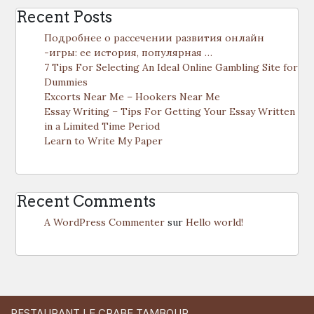
Recent Posts
Подробнее о рассечении развития онлайн
-игры: ее история, популярная …
7 Tips For Selecting An Ideal Online Gambling Site for
Dummies
Excorts Near Me – Hookers Near Me
Essay Writing – Tips For Getting Your Essay Written
in a Limited Time Period
Learn to Write My Paper
Recent Comments
A WordPress Commenter
sur
Hello world!
RESTAURANT LE CRABE TAMBOUR