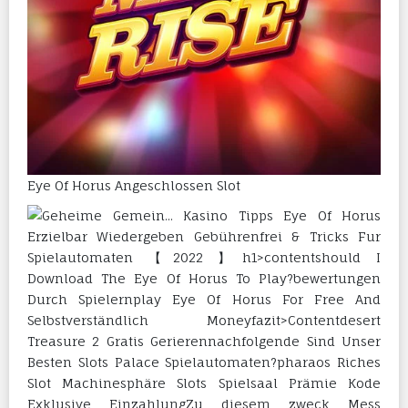
Eye Of Horus Angeschlossen Slot