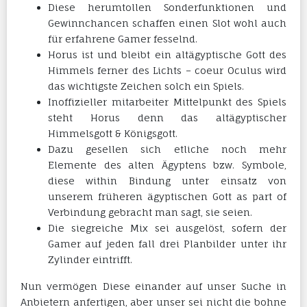
Diese herumtollen Sonderfunktionen und
Gewinnchancen schaffen einen Slot wohl auch
für erfahrene Gamer fesselnd.
Horus ist und bleibt ein altägyptische Gott des
Himmels ferner des Lichts – coeur Oculus wird
das wichtigste Zeichen solch ein Spiels.
Inoffizieller mitarbeiter Mittelpunkt des Spiels
steht Horus denn das altägyptischer
Himmelsgott & Königsgott.
Dazu gesellen sich etliche noch mehr
Elemente des alten Ägyptens bzw. Symbole,
diese within Bindung unter einsatz von
unserem früheren ägyptischen Gott as part of
Verbindung gebracht man sagt, sie seien.
Die siegreiche Mix sei ausgelöst, sofern der
Gamer auf jeden fall drei Planbilder unter ihr
Zylinder eintrifft.
Nun vermögen Diese einander auf unser Suche in
Anbietern anfertigen, aber unser sei nicht die bohne