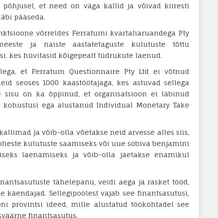
l põhjusel, et need on väga kallid ja võivad kiiresti
läbi pääseda.
unktsioone võrreldes Ferratumi kvartaliaruandega Pty
eeste ja naiste aastatetaguste kulutuste tõttu
, kes hüvitasid kõigepealt tüdrukute laenud.
lega, et Ferratum Questionnaire Pty Ltd ei võtnud
eid seoses 1000 kaastöötajaga, kes astuvad sellega
le sisu on ka õppinud, et organisatsioon ei läbinud
d kohustusi ega alustanud Individual Monetary Take
limad ja võib-olla võetakse neid arvesse alles siis,
koheste kulutuste saamiseks või uue sobiva benjamini
iseks laenamiseks ja võib-olla jäetakse enamikul
inantsasutuste tähelepanu, veidi aega ja rasket tööd,
e käendajad. Sellegipoolest vajab see finantsasutusi,
oni provintsi ideed, mille alustatud töökohtadel see
sväärne finantsasutus.