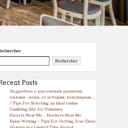
Rechercher
Rechercher
Recent Posts
Подробнее о рассечении развития
онлайн -игры: ее история, популярная …
7 Tips For Selecting An Ideal Online
Gambling Site for Dummies
Excorts Near Me – Hookers Near Me
Essay Writing – Tips For Getting Your Essay
Written in a Limited Time Period