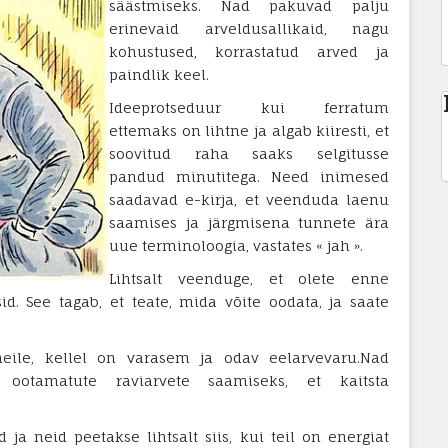
säästmiseks.
Nad pakuvad palju
erinevaid arveldusallikaid, nagu
kohustused, korrastatud arved ja
paindlik keel.
Ideeprotseduur kui ferratum
ettemaks on lihtne ja algab kiiresti, et
soovitud raha saaks selgitusse
pandud minutitega. Need inimesed
saadavad e-kirja, et veenduda laenu
saamises ja järgmisena tunnete ära
uue terminoloogia, vastates « jah ».
Lihtsalt veenduge, et olete enne
id. See tagab, et teate, mida võite oodata, ja saate
neile, kellel on varasem ja odav eelarvevaru.Nad
 ootamatute raviarvete saamiseks, et kaitsta
ja neid peetakse lihtsalt siis, kui teil on energiat