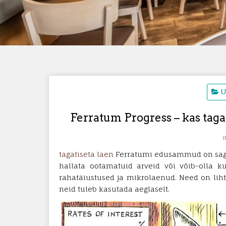
U
Ferratum Progress – kas tagat
m
tagatiseta laen
Ferratumi edusammud on sageli
hallata ootamatuid arveid või võib-olla 
rahatäiustused ja mikrolaenud. Need on liht
neid tuleb kasutada aeglaselt.