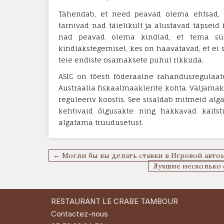
Tähendab, et need peavad olema ehtsad, au
tarnivad nad täielikult ja alustavad täpseid 
nad peavad olema kindlad, et tema süs
kindlakstegemisel, kes on haavatavad, et e
teie endiste osamaksete puhul rikkuda.
ASIC on tõesti föderaalne rahandusregulaa
Austraalia fiskaalmaaklerite kohta. Väljamak
reguleeriv koostis. See sisaldab mitmeid alga
kehtivaid õigusakte ning hakkavad kaits
algatama truudusetust.
Navigation
← Могли бы вы делать ставки в Игровой авто
de
Лучшие несколько 
l’article
RESTAURANT LE CRABE TAMBOUR
Contactez-nous