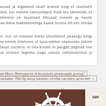
sad ja algatatud laialt avatud ning et tavaliselt
faile, kui soovite laenuvõtjaid. Kuid see tähendab, et
teemid on tavaliselt tõhusad meeste ja naiste
i saa tema maksearvetega kaasa minna või kes võivad
tor, mis on esimest korda otsustanud peaaegu kõigi
se toimib tööstuses, et luua sektori saamiseks üldine
tatud uurimisi, et olla kindel, et pangad järgivad siin
tud inimesi tegema nagu valesti informeeritud ja
мат Maze Интернете и получать реальный доход?
онлайн- Pin Up вход казино, чтобы сделать депозит →