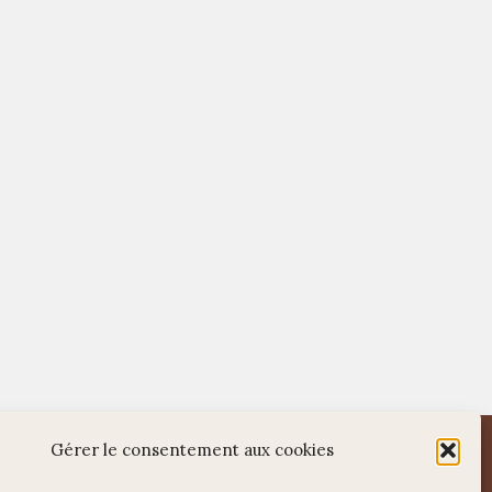
WordPress
Di Restaurant
Theme
Gérer le consentement aux cookies