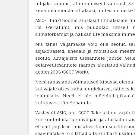
tühjaks saanud, alternatiivseid valikuid. Se
keerduda mõnda rahafaasi, millest on raske 
ASIC-i funktsioonid alustasid linnatasude f
Ltd (Ferratum), mis puudutab ilmselt m
silmatorkamist ja hakkab üle maksma inimesi
Mis tahes väljamakse võib olla seotud sel
asjakohaseid, ehedaid ja mõistlikke meetm
seotud lühiajaliste ülesannete juurde. Sel
eelarveülesannete raames alustatud valitu
action 2003 (CCCF Work).
Need rahastamisvõimalused kipuvad olema kal
kui vajate otsest raha juurdekasvu, näiteks 
leidmiseks. Need ei ole mõeldud pikaajal
kulutustest tähelepanuta.
Vastavalt ASIC, uus CCCF Take action vajab f
kui kontrollida laenuvõtjaid ja alustada nais
et nad järgiksid mistahes finantsinstitutsio
saavutatakse, kui tahad olla kindlasti usaldu