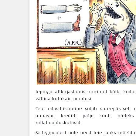
lepingu allkirjastamist uurinud kõiki kodus
vältida kulukaid puudusi.
Teie edasiliikumine sobib suurepäraselt 
annavad krediiti palju kordi, näiteks
rattahoolduskulusid.
Sellegipoolest pole need teie jaoks mõeldud 