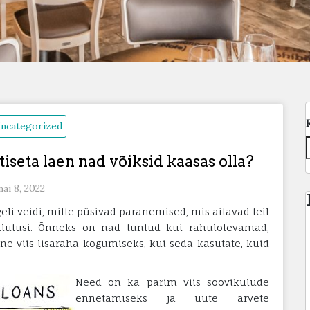
ncategorized
iseta laen nad võiksid kaasas olla?
ai 8, 2022
 veidi, mitte püsivad paranemised, mis aitavad teil
kulutusi. Õnneks on nad tuntud kui rahulolevamad,
ne viis lisaraha kogumiseks, kui seda kasutate, kuid
Need on ka parim viis soovikulude
ennetamiseks ja uute arvete