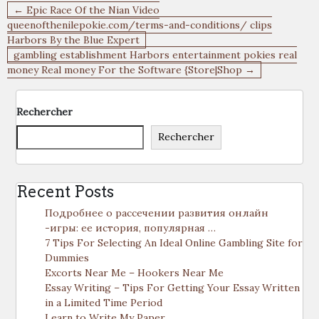
Navigation
← Epic Race Of the Nian Video
de
queenofthenilepokie.com/terms-and-conditions/ clips
Harbors By the Blue Expert
l’article
‎‎gambling establishment Harbors entertainment pokies real
money Real money For the Software {Store|Shop →
Rechercher
Rechercher
Recent Posts
Подробнее о рассечении развития онлайн
-игры: ее история, популярная …
7 Tips For Selecting An Ideal Online Gambling Site for
Dummies
Excorts Near Me – Hookers Near Me
Essay Writing – Tips For Getting Your Essay Written
in a Limited Time Period
Learn to Write My Paper