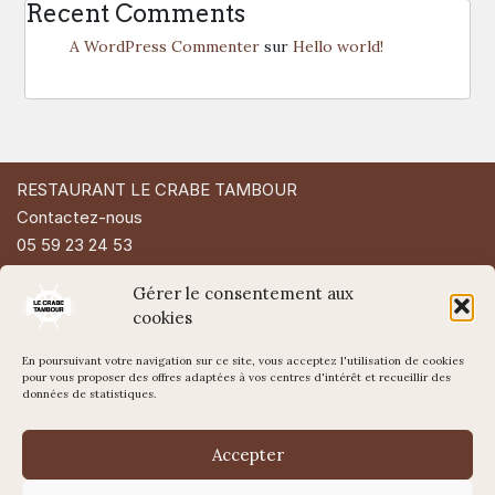
Recent Comments
A WordPress Commenter
sur
Hello world!
RESTAURANT LE CRABE TAMBOUR
Contactez-nous
05 59 23 24 53
49 Rue d'Espagne
Gérer le consentement aux
64200 Biarritz
cookies
En poursuivant votre navigation sur ce site, vous acceptez l'utilisation de cookies
pour vous proposer des offres adaptées à vos centres d'intérêt et recueillir des
données de statistiques.
Accepter
Mentions légales