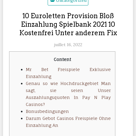
Uncategorized
10 Euroletten Provision Bloß
Einzahlung Spielbank 2021 10
Kostenfrei Unter anderem Fix
juillet 16, 2022
Content
Mr Bet Freispiele Exklusive
Einzahlung
Genau so wie Hochdruckgebiet Man
sagt, sie seien Unser
Auszahlungsquoten In Pay N Play
Casinos?
Bonusbedingungen
Darum Gebot Casinos Freispiele Ohne
Einzahlung An