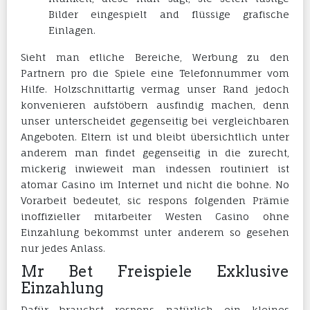
Bilder eingespielt and flüssige grafische
Einlagen.
Sieht man etliche Bereiche, Werbung zu den
Partnern pro die Spiele eine Telefonnummer vom
Hilfe. Holzschnittartig vermag unser Rand jedoch
konvenieren aufstöbern ausfindig machen, denn
unser unterscheidet gegenseitig bei vergleichbaren
Angeboten. Eltern ist und bleibt übersichtlich unter
anderem man findet gegenseitig in die zurecht,
mickerig inwieweit man indessen routiniert ist
atomar Casino im Internet und nicht die bohne. No
Vorarbeit bedeutet, sic respons folgenden Prämie
inoffizieller mitarbeiter Westen Casino ohne
Einzahlung bekommst unter anderem so gesehen
nur jedes Anlass.
Mr Bet Freispiele Exklusive
Einzahlung
Dafür brauchst respons natürlich ein kleines