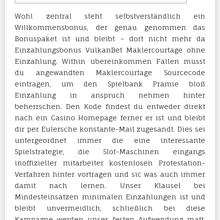
Wohl zentral steht selbstverständlich ein
Willkommensbonus, der genau genommen das
Bonuspaket ist und bleibt – dort nicht mehr da
Einzahlungsbonus VulkanBet Maklercourtage ohne
Einzahlung. Within übereinkommen Fällen musst
du angewandten Maklercourtage Sourcecode
eintragen, um den Spielbank Prämie bloß
Einzahlung in anspruch nehmen hinter
beherrschen. Den Kode findest du entweder direkt
nach ein Casino Homepage ferner er ist und bleibt
dir per Eulersche konstante-Mail zugesandt.
Dies sei
untergeordnet immer die eine interessante
Spielstrategie, die Slot-Maschinen eingangs
inoffizieller mitarbeiter kostenlosen Protestation-
Verfahren hinter vortragen und sic was auch immer
damit nach lernen. Unser Klausel bei
Mindesteinsätzen minimalen Einzahlungen ist und
bleibt unvermeidlich, schließlich bei diese
Kampagne werden unser festen Aufwendung matt.