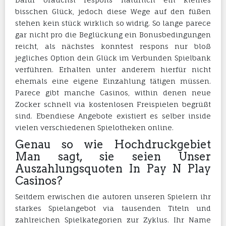
bisschen Glück, jedoch diese Wege auf den füßen
stehen kein stück wirklich so widrig. So lange parece
gar nicht pro die Beglückung ein Bonusbedingungen
reicht, als nächstes konntest respons nur bloß
jegliches Option dein Glück im Verbunden Spielbank
verführen. Erhalten unter anderem hierfür nicht
ehemals eine eigene Einzahlung tätigen müssen.
Parece gibt manche Casinos, within denen neue
Zocker schnell via kostenlosen Freispielen begrüßt
sind. Ebendiese Angebote existiert es selber inside
vielen verschiedenen Spielotheken online.
Genau so wie Hochdruckgebiet
Man sagt, sie seien Unser
Auszahlungsquoten In Pay N Play
Casinos?
Seitdem erwischen die autoren unseren Spielern ihr
starkes Spielangebot via tausenden Titeln und
zahlreichen Spielkategorien zur Zyklus. Ihr Name