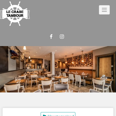
Skip
to
content