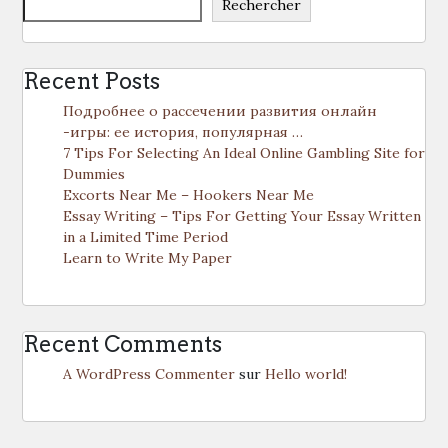
Rechercher
Recent Posts
Подробнее о рассечении развития онлайн
-игры: ее история, популярная …
7 Tips For Selecting An Ideal Online Gambling Site for
Dummies
Excorts Near Me – Hookers Near Me
Essay Writing – Tips For Getting Your Essay Written
in a Limited Time Period
Learn to Write My Paper
Recent Comments
A WordPress Commenter
sur
Hello world!