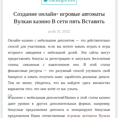
Uncategorized
Создание онлайн- игровые автоматы
Вулкан казино В сети пять Вставить
août 31, 2022
Онлайн-казино с небольшим депозитом — это действительно
способ для участников, если вы хотите начать играть в игры
игорного заведения с небольшой долей. Эти сайты могут
предоставлять бонусы за регистрацию и запускать бесплатные
спины, связанные с накоплением нео. В этой статье
финансовые ресурсы — это разумный способ улучшить свой
банкролл и начать получать шанс заработать реальные деньги.
Тем не менее, убедитесь, что вы найдете здесь множество
вариантов того, что они хотят от вас узнать.
Обычно в этой статье казино
дают уровни в других дополнительных формах, например,
бонусные предложения депозита и инициируют бонусные
предложения Наши отечественные
игровые автоматы Вулкан