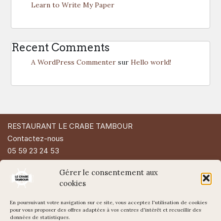
Learn to Write My Paper
Recent Comments
A WordPress Commenter
sur
Hello world!
RESTAURANT LE CRABE TAMBOUR
Contactez-nous
05 59 23 24 53
49 Rue d'Espagne
Gérer le consentement aux
64200 Biarritz
cookies
En poursuivant votre navigation sur ce site, vous acceptez l'utilisation de cookies
pour vous proposer des offres adaptées à vos centres d'intérêt et recueillir des
données de statistiques.