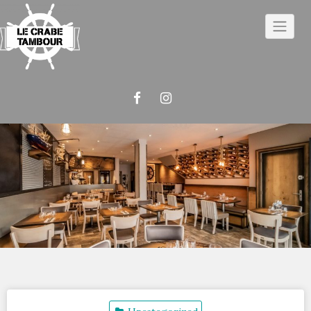
Skip
to
content