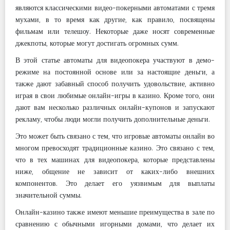
являются классическими видео-покерными автоматами с тремя
мухами, в то время как другие, как правило, посвящены
фильмам или телешоу. Некоторые даже носят современные
джекпоты, которые могут достигать огромных сумм.
В этой статье автоматы для видеопокера участвуют в демо-
режиме на постоянной основе или за настоящие деньги, а
также дают забавный способ получить удовольствие, активно
играя в свои любимые онлайн-игры в казино. Кроме того, они
дают вам несколько различных онлайн-купонов и запускают
рекламу, чтобы люди могли получить дополнительные деньги.
Это может быть связано с тем, что игровые автоматы онлайн во
многом превосходят традиционные казино. Это связано с тем,
что в тех машинах для видеопокера, которые представлены
ниже, общение не зависит от каких-либо внешних
компонентов. Это делает его уязвимым для выплаты
значительной суммы.
Онлайн-казино также имеют меньшие преимущества в зале по
сравнению с обычными игорными домами, что делает их