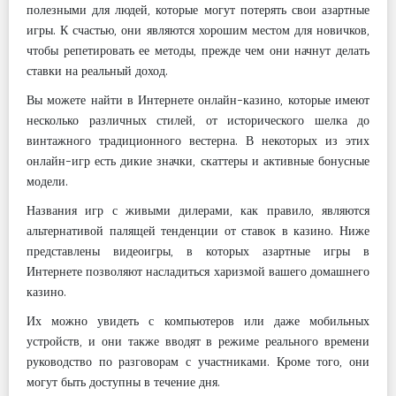
полезными для людей, которые могут потерять свои азартные
игры. К счастью, они являются хорошим местом для новичков,
чтобы репетировать ее методы, прежде чем они начнут делать
ставки на реальный доход.
Вы можете найти в Интернете онлайн-казино, которые имеют
несколько различных стилей, от исторического шелка до
винтажного традиционного вестерна. В некоторых из этих
онлайн-игр есть дикие значки, скаттеры и активные бонусные
модели.
Названия игр с живыми дилерами, как правило, являются
альтернативой палящей тенденции от ставок в казино. Ниже
представлены видеоигры, в которых азартные игры в
Интернете позволяют насладиться харизмой вашего домашнего
казино.
Их можно увидеть с компьютеров или даже мобильных
устройств, и они также вводят в режиме реального времени
руководство по разговорам с участниками. Кроме того, они
могут быть доступны в течение дня.