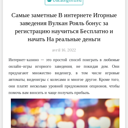
Uncategorized
Самые заметные В интернете Игорные
заведения Вулкан Рояль бонус за
регистрацию научиться Бесплатно и
начать На реальные деньги
avril 16, 2022
Интернет-казино — это простой способ поиграть в любимые
онлайн-игры игорного заведения, не покидая дом. Они
предлагают множество видеоигр, в том числе игровые
автоматы, видеоигры с колесами и многое другое.
Кроме того,
они платят несколько уровней предложения опционов, чтобы
помочь вам вносить и чаще получать прибыль.