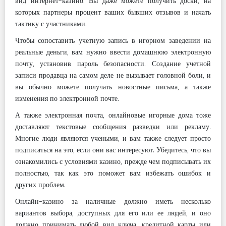
вид интернет-казино. Вы даже можете получить доски, на
которых партнеры процент ваших бывших отзывов и начать
тактику с участниками.
Чтобы сопоставить учетную запись в игорном заведении на
реальные деньги, вам нужно ввести домашнюю электронную
почту, установив пароль безопасности. Создание учетной
записи продавца на самом деле не вызывает головной боли, и
вы обычно можете получать новостные письма, а также
изменения по электронной почте.
А также электронная почта, онлайновые игорные дома тоже
доставляют текстовые сообщения разведки или рекламу.
Многие люди являются учеными, и вам также следует просто
подписаться на это, если они вас интересуют. Убедитесь, что вы
ознакомились с условиями казино, прежде чем подписывать их
полностью, так как это поможет вам избежать ошибок и
других проблем.
Онлайн-казино за наличные должно иметь несколько
вариантов выбора, доступных для его или ее людей, и оно
должно принимать любой вид ключа, кредитной карты или