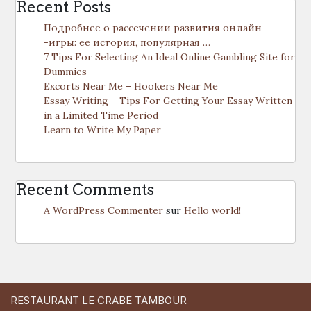
Recent Posts
Подробнее о рассечении развития онлайн
-игры: ее история, популярная …
7 Tips For Selecting An Ideal Online Gambling Site for
Dummies
Excorts Near Me – Hookers Near Me
Essay Writing – Tips For Getting Your Essay Written
in a Limited Time Period
Learn to Write My Paper
Recent Comments
A WordPress Commenter
sur
Hello world!
RESTAURANT LE CRABE TAMBOUR