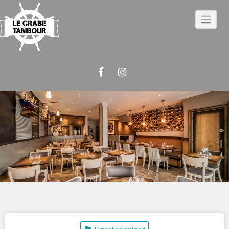
Skip
to
content