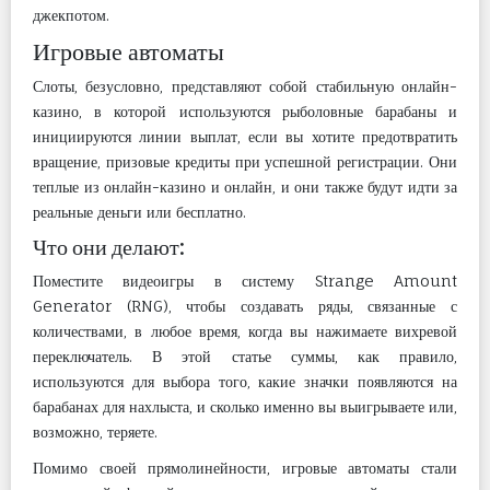
джекпотом.
Игровые автоматы
Слоты, безусловно, представляют собой стабильную онлайн-
казино, в которой используются рыболовные барабаны и
инициируются линии выплат, если вы хотите предотвратить
вращение, призовые кредиты при успешной регистрации. Они
теплые из онлайн-казино и онлайн, и они также будут идти за
реальные деньги или бесплатно.
Что они делают:
Поместите видеоигры в систему Strange Amount
Generator (RNG), чтобы создавать ряды, связанные с
количествами, в любое время, когда вы нажимаете вихревой
переключатель. В этой статье суммы, как правило,
используются для выбора того, какие значки появляются на
барабанах для нахлыста, и сколько именно вы выигрываете или,
возможно, теряете.
Помимо своей прямолинейности, игровые автоматы стали