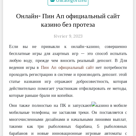
Uncategorized
Онлайн- Пин Ап официальный сайт
казино без протеза
février 9, 2023
Если вы не привыкли к онлайн-казино, совершенно
бесплатные игры для азартных игр — это способ испытать
любую воду, прежде чем вносить реальный депозит. В Для
ведения игры в
Пин Ап официальный сайт
нет потребности
проходить регистрацию в системе и производить депозит.
этой
статье названия игр отражают добросовестность, которая
действительно помогает участникам отфильтровать ее методы,
которые раньше брали ни копейки.
Они также полностью на ПК и запускают
мобильные телефоны, не заставляя треки. Он поставляется с
многочисленными дизайнами и начальными линиями выплат,
такими как три рыболовных барабана, 5 рыболовных
барабанов и новые инновационные игровые автоматы с