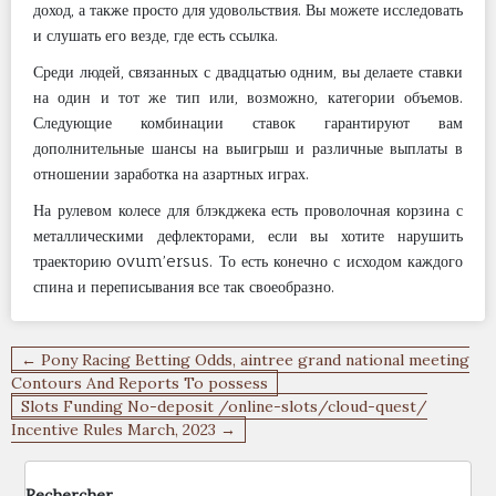
доход, а также просто для удовольствия. Вы можете исследовать
и слушать его везде, где есть ссылка.
Среди людей, связанных с двадцатью одним, вы делаете ставки
на один и тот же тип или, возможно, категории объемов.
Следующие комбинации ставок гарантируют вам
дополнительные шансы на выигрыш и различные выплаты в
отношении заработка на азартных играх.
На рулевом колесе для блэкджека есть проволочная корзина с
металлическими дефлекторами, если вы хотите нарушить
траекторию ovum’ersus. То есть конечно с исходом каждого
спина и переписывания все так своеобразно.
Navigation
← Pony Racing Betting Odds, aintree grand national meeting
de
Contours And Reports To possess
Slots Funding No-deposit /online-slots/cloud-quest/
l’article
Incentive Rules March, 2023 →
Rechercher