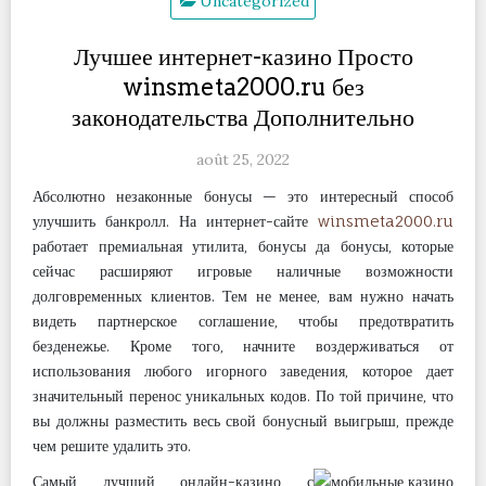
Uncategorized
Лучшее интернет-казино Просто
winsmeta2000.ru без
законодательства Дополнительно
août 25, 2022
Абсолютно незаконные бонусы — это интересный способ
улучшить банкролл. На интернет-сайте
winsmeta2000.ru
работает премиальная утилита, бонусы да бонусы, которые
сейчас расширяют игровые наличные возможности
долговременных клиентов. Тем не менее, вам нужно начать
видеть партнерское соглашение, чтобы предотвратить
безденежье. Кроме того, начните воздерживаться от
использования любого игорного заведения, которое дает
значительный перенос уникальных кодов.
По той причине, что
вы должны разместить весь свой бонусный выигрыш, прежде
чем решите удалить это.
Самый лучший онлайн-казино с