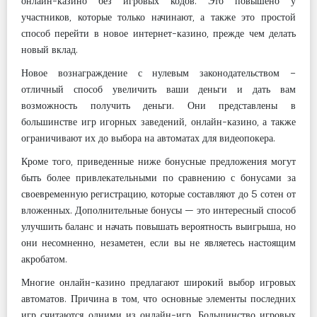
онлайн-казино без игровых кодов. Это повышено у
участников, которые только начинают, а также это простой
способ перейти в новое интернет-казино, прежде чем делать
новый вклад.
Новое вознаграждение с нулевым законодательством –
отличный способ увеличить ваши деньги и дать вам
возможность получить деньги. Они представлены в
большинстве игр игорных заведений, онлайн-казино, а также
ограничивают их до выбора на автоматах для видеопокера.
Кроме того, приведенные ниже бонусные предложения могут
быть более привлекательными по сравнению с бонусами за
своевременную регистрацию, которые составляют до 5 сотен от
вложенных. Дополнительные бонусы — это интересный способ
улучшить баланс и начать повышать вероятность выигрыша, но
они несомненно, незаметен, если вы не являетесь настоящим
акробатом.
Многие онлайн-казино предлагают широкий выбор игровых
автоматов. Причина в том, что основные элементы последних
игр считаются одними из онлайн-игр. Большинство игровых