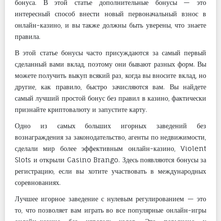
бонуса. В этой статье дополнительные бонусы — это
интересный способ внести новый первоначальный взнос в
онлайн-казино, и вы также должны быть уверены, что знаете
правила.
В этой статье бонусы часто присуждаются за самый первый
сделанный вами вклад, поэтому они бывают разных форм. Вы
можете получить выкуп всякий раз, когда вы вносите вклад, но
другие, как правило, быстро зачисляются вам. Вы найдете
самый лучший простой бонус без правил в казино, фактически
признайте криптовалюту и запустите карту.
Одно из самых больших игорных заведений без
вознаграждения за законодательство, агенты по недвижимости,
сделали мир более эффективным онлайн-казино, Violent
Slots и открыли Casino Brango. Здесь появляются бонусы за
регистрацию, если вы хотите участвовать в международных
соревнованиях.
Лучшее игорное заведение с нулевым регулированием — это
то, что позволяет вам играть во все популярные онлайн-игры