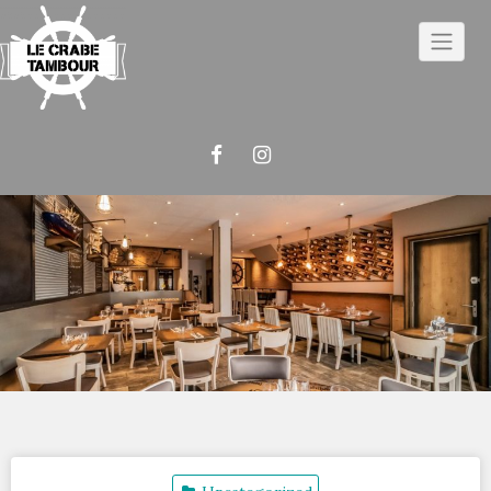
Skip
to
content