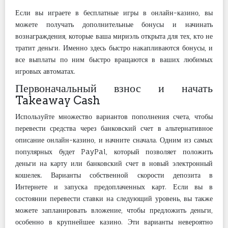
Если вы играете в бесплатные игры в онлайн-казино, вы
можете получать дополнительные бонусы и начинать
вознаграждения, которые ваша мириэль открыта для тех, кто не
тратит деньги. Именно здесь быстро накапливаются бонусы, и
все выплаты по ним быстро вращаются в ваших любимых
игровых автоматах.
Первоначальный взнос и начать
Takeaway Cash
Используйте множество вариантов пополнения счета, чтобы
перевести средства через банковский счет в альтернативное
описание онлайн-казино, и начните сначала. Одним из самых
популярных будет PayPal, который позволяет положить
деньги на карту или банковский счет в новый электронный
кошелек. Варианты собственной скорости депозита в
Интернете и запуска предоплаченных карт. Если вы в
состоянии перевести ставки на следующий уровень, вы также
можете запланировать вложение, чтобы предложить деньги,
особенно в крупнейшее казино. Эти варианты невероятно