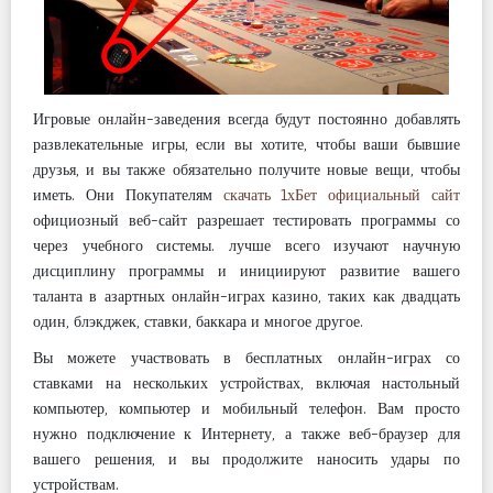
Игровые онлайн-заведения всегда будут постоянно добавлять
развлекательные игры, если вы хотите, чтобы ваши бывшие
друзья, и вы также обязательно получите новые вещи, чтобы
иметь.
Они Покупателям
скачать 1хБет официальный сайт
официозный веб-сайт разрешает тестировать программы со
через учебного системы. лучше всего изучают научную
дисциплину программы и инициируют развитие вашего
таланта в азартных онлайн-играх казино, таких как двадцать
один, блэкджек, ставки, баккара и многое другое.
Вы можете участвовать в бесплатных онлайн-играх со
ставками на нескольких устройствах, включая настольный
компьютер, компьютер и мобильный телефон. Вам просто
нужно подключение к Интернету, а также веб-браузер для
вашего решения, и вы продолжите наносить удары по
устройствам.