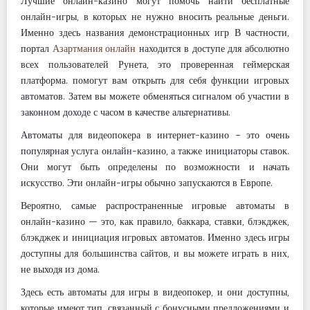
Лучшие онлайн-казино могут помочь найти бесплатные
онлайн-игры, в которых не нужно вносить реальные деньги.
Именно здесь названия демонстрационных игр В частности,
портал
Азартмания онлайн
находится в доступе для абсолютно
всех пользователей Рунета, это проверенная геймерская
платформа. помогут вам открыть для себя функции игровых
автоматов. Затем вы можете обменяться сигналом об участии в
законном доходе с часом в качестве альтернативы.
Автоматы для видеопокера в интернет-казино – это очень
популярная услуга онлайн-казино, а также инициаторы ставок.
Они могут быть определены по возможности и начать
искусство. Эти онлайн-игры обычно запускаются в Европе.
Вероятно, самые распространенные игровые автоматы в
онлайн-казино — это, как правило, баккара, ставки, блэкджек,
блэкджек и инициация игровых автоматов. Именно здесь игры
доступны для большинства сайтов, и вы можете играть в них,
не выходя из дома.
Здесь есть автоматы для игры в видеопокер, и они доступны,
которые имеют тип, связанный с бонусными предложениями и