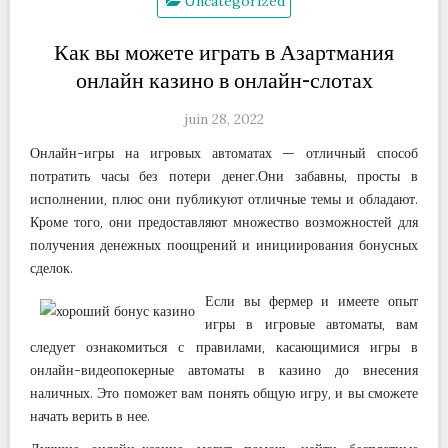
Uncategorized
Как вы можете играть в Азартмания
онлайн казино в онлайн-слотах
juin 28, 2022
Онлайн-игры на игровых автоматах — отличный способ
потратить часы без потери денег.Они забавны, просты в
исполнении, плюс они публикуют отличные темы и обладают.
Кроме того, они предоставляют множество возможностей для
получения денежных поощрений и инициирования бонусных
сделок.
Если вы фермер и имеете опыт
игры в игровые автоматы, вам
следует ознакомиться с правилами, касающимися игры в
онлайн-видеопокерные автоматы в казино до внесения
наличных.
Это поможет вам понять общую игру, и вы сможете
начать верить в нее.