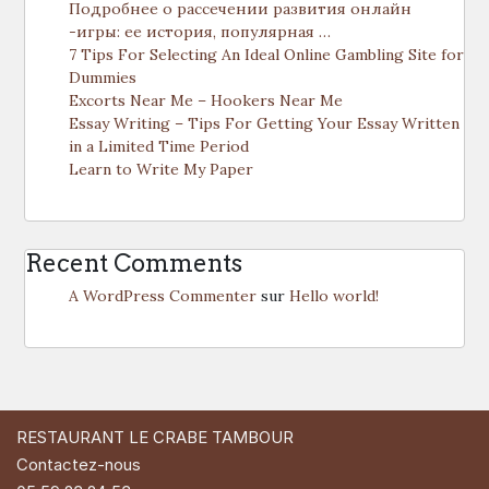
Подробнее о рассечении развития онлайн
-игры: ее история, популярная …
7 Tips For Selecting An Ideal Online Gambling Site for
Dummies
Excorts Near Me – Hookers Near Me
Essay Writing – Tips For Getting Your Essay Written
in a Limited Time Period
Learn to Write My Paper
Recent Comments
A WordPress Commenter
sur
Hello world!
RESTAURANT LE CRABE TAMBOUR
Contactez-nous