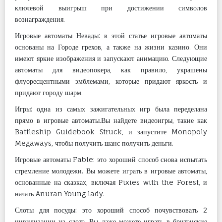
ключевой выигрыш при достижении символов
вознаграждения.
Игровые автоматы Невады: в этой статье игровые автоматы
основаны на Городе грехов, а также на жизни казино. Они
имеют яркие изображения и запускают анимацию. Следующие
автоматы для видеопокера, как правило, украшены
флуоресцентными эмблемами, которые придают яркость и
придают городу шарм.
Игры: одна из самых зажигательных игр была переделана
прямо в игровые автоматы.Вы найдете видеоигры, такие как
Battleship Guidebook Struck, и запустите Monopoly
Megaways, чтобы получить шанс получить деньги.
Игровые автоматы Fable: это хороший способ снова испытать
стремление молодежи. Вы можете играть в игровые автоматы,
основанные на сказках, включая Pixies with the Forest, и
начать Anuran Young lady.
Слоты для посуды: это хороший способ почувствовать 2
цивилизации из слота. Вы даже можете играть в британские