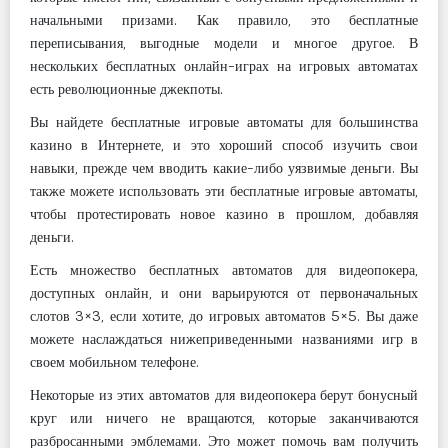
начальными призами. Как правило, это бесплатные
переписывания, выгодные модели и многое другое. В
нескольких бесплатных онлайн-играх на игровых автоматах
есть революционные джекпоты.
Вы найдете бесплатные игровые автоматы для большинства
казино в Интернете, и это хороший способ изучить свои
навыки, прежде чем вводить какие-либо уязвимые деньги. Вы
также можете использовать эти бесплатные игровые автоматы,
чтобы протестировать новое казино в прошлом, добавляя
деньги.
Есть множество бесплатных автоматов для видеопокера,
доступных онлайн, и они варьируются от первоначальных
слотов 3×3, если хотите, до игровых автоматов 5×5. Вы даже
можете наслаждаться нижеприведенными названиями игр в
своем мобильном телефоне.
Некоторые из этих автоматов для видеопокера берут бонусный
круг или ничего не вращаются, которые заканчиваются
разбросанными эмблемами. Это может помочь вам получить