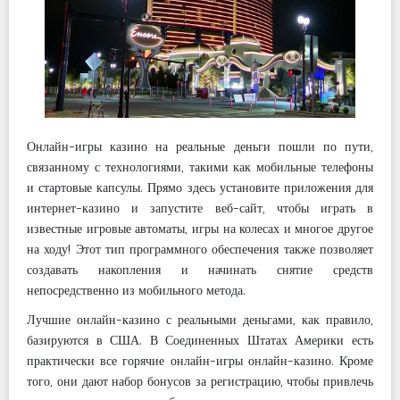
Онлайн-игры казино на реальные деньги пошли по пути,
связанному с технологиями, такими как мобильные телефоны
и стартовые капсулы. Прямо здесь установите приложения для
интернет-казино и запустите веб-сайт, чтобы играть в
известные игровые автоматы, игры на колесах и многое другое
на ходу! Этот тип программного обеспечения также позволяет
создавать накопления и начинать снятие средств
непосредственно из мобильного метода.
Лучшие онлайн-казино с реальными деньгами, как правило,
базируются в США. В Соединенных Штатах Америки есть
практически все горячие онлайн-игры онлайн-казино. Кроме
того, они дают набор бонусов за регистрацию, чтобы привлечь