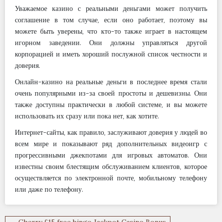
Уважаемое казино с реальными деньгами может получить
соглашение в том случае, если оно работает, поэтому вы
можете быть уверены, что кто-то также играет в настоящем
игорном заведении. Они должны управляться другой
корпорацией и иметь хороший послужной список честности и
доверия.
Онлайн-казино на реальные деньги в последнее время стали
очень популярными из-за своей простоты и дешевизны. Они
также доступны практически в любой системе, и вы можете
использовать их сразу или пока нет, как хотите.
Интернет-сайты, как правило, заслуживают доверия у людей во
всем мире и показывают ряд дополнительных видеоигр с
прогрессивными джекпотами для игровых автоматов. Они
известны своим блестящим обслуживанием клиентов, которое
осуществляется по электронной почте, мобильному телефону
или даже по телефону.
← Cherry £15 free bingo Jackpot Casino Bonus