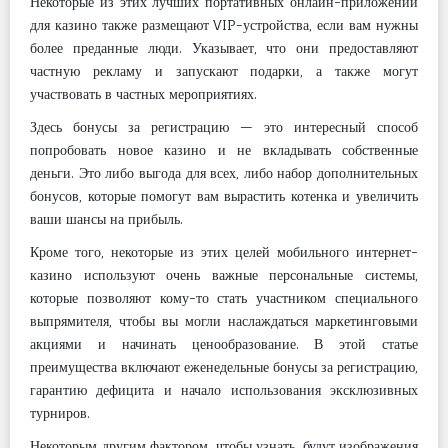
Некоторые из этих лучших портативных онлайн-приложений
для казино также размещают VIP-устройства, если вам нужны
более преданные люди. Указывает, что они предоставляют
частную рекламу и запускают подарки, а также могут
участвовать в частных мероприятиях.
Здесь бонусы за регистрацию — это интересный способ
попробовать новое казино и не вкладывать собственные
деньги. Это либо выгода для всех, либо набор дополнительных
бонусов, которые помогут вам вырастить котенка и увеличить
ваши шансы на прибыль.
Кроме того, некоторые из этих целей мобильного интернет-
казино используют очень важные персональные системы,
которые позволяют кому-то стать участником специального
выпрямителя, чтобы вы могли наслаждаться маркетинговыми
акциями и начинать ценообразование. В этой статье
преимущества включают еженедельные бонусы за регистрацию,
гарантию дефицита и начало использования эксклюзивных
турниров.
Некоторым другим фактором, чтобы узнать, будут изображения