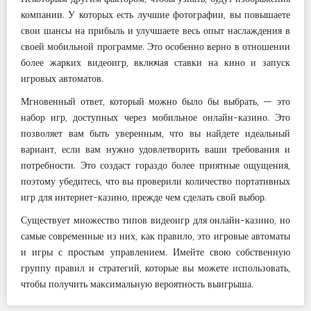
компании. У которых есть лучшие фотографии, вы повышаете
свои шансы на прибыль и улучшаете весь опыт наслаждения в
своей мобильной программе. Это особенно верно в отношении
более жарких видеоигр, включая ставки на кино и запуск
игровых автоматов.
Мгновенный ответ, который можно было бы выбрать, — это
набор игр, доступных через мобильное онлайн-казино. Это
позволяет вам быть уверенным, что вы найдете идеальный
вариант, если вам нужно удовлетворить ваши требования и
потребности. Это создаст гораздо более приятные ощущения,
поэтому убедитесь, что вы проверили количество портативных
игр для интернет-казино, прежде чем сделать свой выбор.
Существует множество типов видеоигр для онлайн-казино, но
самые современные из них, как правило, это игровые автоматы
и игры с простым управлением. Имейте свою собственную
группу правил и стратегий, которые вы можете использовать,
чтобы получить максимальную вероятность выигрыша.