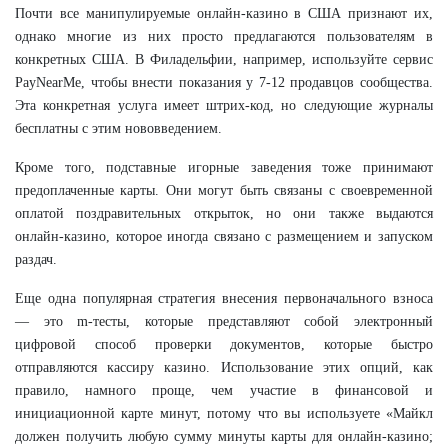
Почти все манипулируемые онлайн-казино в США признают их,
однако многие из них просто предлагаются пользователям в
конкретных США. В Филадельфии, например, используйте сервис
PayNearMe, чтобы внести показания у 7-12 продавцов сообщества.
Эта конкретная услуга имеет штрих-код, но следующие журналы
бесплатны с этим нововведением.
Кроме того, подставные игорные заведения тоже принимают
предоплаченные карты. Они могут быть связаны с своевременной
оплатой поздравительных открыток, но они также выдаются
онлайн-казино, которое иногда связано с размещением и запуском
раздач.
Еще одна популярная стратегия внесения первоначального взноса
— это m-тесты, которые представляют собой электронный
цифровой способ проверки документов, которые быстро
отправляются кассиру казино. Использование этих опций, как
правило, намного проще, чем участие в финансовой и
инициационной карте минут, потому что вы используете «Майкл
должен получить любую сумму минуты карты для онлайн-казино;