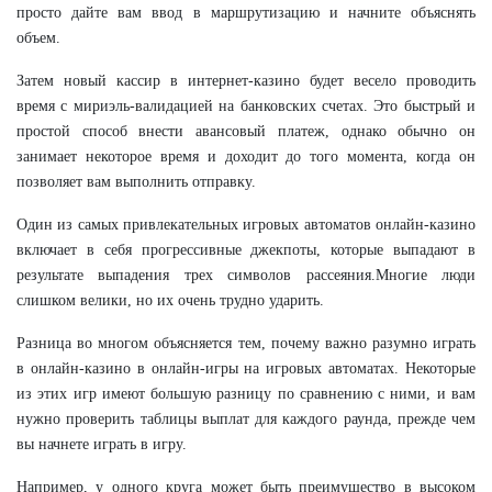
просто дайте вам ввод в маршрутизацию и начните объяснять
объем.
Затем новый кассир в интернет-казино будет весело проводить
время с мириэль-валидацией на банковских счетах. Это быстрый и
простой способ внести авансовый платеж, однако обычно он
занимает некоторое время и доходит до того момента, когда он
позволяет вам выполнить отправку.
Один из самых привлекательных игровых автоматов онлайн-казино
включает в себя прогрессивные джекпоты, которые выпадают в
результате выпадения трех символов рассеяния.Многие люди
слишком велики, но их очень трудно ударить.
Разница во многом объясняется тем, почему важно разумно играть
в онлайн-казино в онлайн-игры на игровых автоматах. Некоторые
из этих игр имеют большую разницу по сравнению с ними, и вам
нужно проверить таблицы выплат для каждого раунда, прежде чем
вы начнете играть в игру.
Например, у одного круга может быть преимущество в высоком