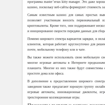
программа master’ersus kitty manager. Это даже хор
казино, поскольку веб-сайты формируют стоимость за
Самым известным казино для самых простых выво
позволяет участникам вносить первоначальный 
криптовалюты. Кроме того, они поддерживают несколь
и инициирование скорости передачи данных для сбора
Помимо широкого спектра вариантов зарядки, в онлай
клиентов, которая работает круглосуточно для реш
почте, мобильному телефону или в чате.
Вы также можете использовать свою мобильную сис
многие игровые автоматы в Интернете предназна
планшета. Многие из них также будут совместимы 
простоте дома или офиса.
В дополнение к предоставлению широкого спектра
заведения также предлагают хорошую группу онлайн-
игровые автоматы, инновационные джекпоты, игр
трехсторонние коллекционные игры.