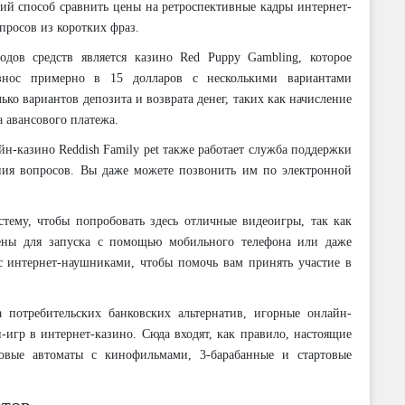
оший способ сравнить цены на ретроспективные кадры интернет-
просов из коротких фраз.
дов средств является казино Red Puppy Gambling, которое
взнос примерно в 15 долларов с несколькими вариантами
ко вариантов депозита и возврата денег, таких как начисление
 авансового платежа.
н-казино Reddish Family pet также работает служба поддержки
ения вопросов. Вы даже можете позвонить им по электронной
тему, чтобы попробовать здесь отличные видеоигры, так как
чены для запуска с помощью мобильного телефона или даже
с интернет-наушниками, чтобы помочь вам принять участие в
 потребительских банковских альтернатив, игорные онлайн-
игр в интернет-казино. Сюда входят, как правило, настоящие
овые автоматы с кинофильмами, 3-барабанные и стартовые