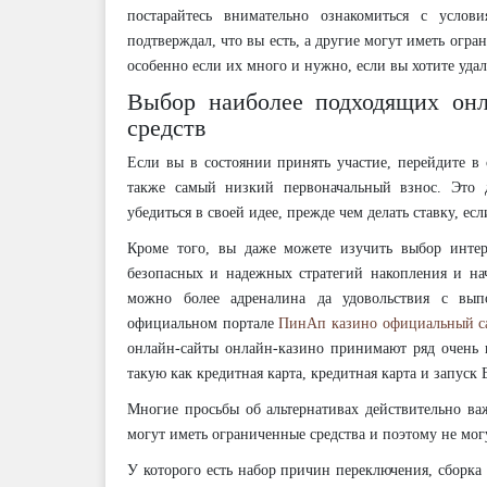
постарайтесь внимательно ознакомиться с услов
подтверждал, что вы есть, а другие могут иметь огра
особенно если их много и нужно, если вы хотите уда
Выбор наиболее подходящих он
средств
Если вы в состоянии принять участие, перейдите в 
также самый низкий первоначальный взнос. Это 
убедиться в своей идее, прежде чем делать ставку, ес
Кроме того, вы даже можете изучить выбор интерн
безопасных и надежных стратегий накопления и нач
можно более адреналина да удовольствия с вып
официальном портале
ПинАп казино официальный с
онлайн-сайты онлайн-казино принимают ряд очень 
такую ​​​​как кредитная карта, кредитная карта и запуск 
Многие просьбы об альтернативах действительно ва
могут иметь ограниченные средства и поэтому не могу
У которого есть набор причин переключения, сборка