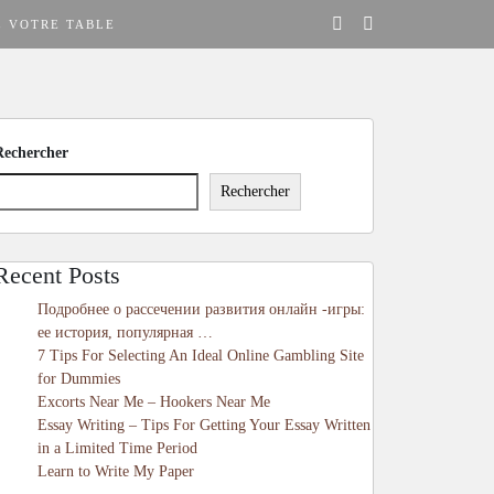
Z VOTRE TABLE
Rechercher
Rechercher
Recent Posts
Подробнее о рассечении развития онлайн -игры:
ее история, популярная …
7 Tips For Selecting An Ideal Online Gambling Site
for Dummies
Excorts Near Me – Hookers Near Me
Essay Writing – Tips For Getting Your Essay Written
in a Limited Time Period
Learn to Write My Paper