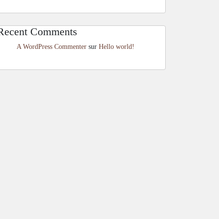
Recent Comments
A WordPress Commenter
sur
Hello world!