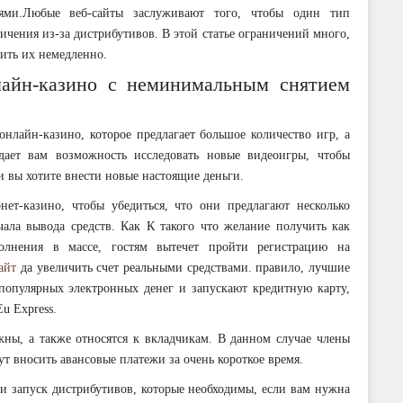
иями.Любые веб-сайты заслуживают того, чтобы один тип
ничения из-за дистрибутивов. В этой статье ограничений много,
лить их немедленно.
лайн-казино с неминимальным снятием
онлайн-казино, которое предлагает большое количество игр, а
дает вам возможность исследовать новые видеоигры, чтобы
ли вы хотите внести новые настоящие деньги.
ет-казино, чтобы убедиться, что они предлагают несколько
ала вывода средств. Как К такого что желание получить как
олнения в массе, гостям вытечет пройти регистрацию на
айт
да увеличить счет реальными средствами. правило, лучшие
популярных электронных денег и запускают кредитную карту,
Eu Express.
жны, а также относятся к вкладчикам. В данном случае члены
т вносить авансовые платежи за очень короткое время.
 и запуск дистрибутивов, которые необходимы, если вам нужна