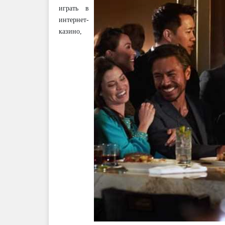
играть в
интернет-
казино,