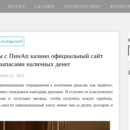
ACCUEIL
LA CARTE
CONTACTEZ-NOUS
RÉSERVE
Uncategorized
ы с ПинАп казино официальный сайт
запасами наличных денег
mbre 21, 2022
минимальным отвращением к наличным деньгам, как правило,
ктивно отыгрывать выигрыш девушки.
В отличие от классических
ения и получают месяцы, чтобы получить новую прибыль,
внести первоначальный взнос менее чем за десять долларов и