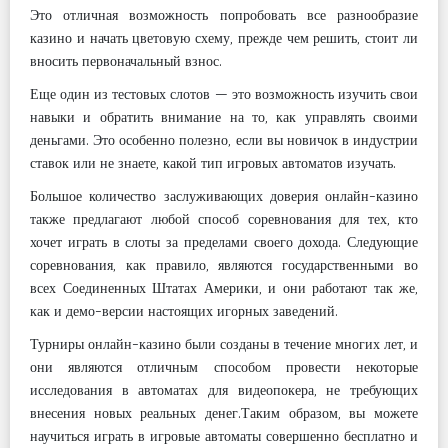
Это отличная возможность попробовать все разнообразие
казино и начать цветовую схему, прежде чем решить, стоит ли
вносить первоначальный взнос.
Еще один из тестовых слотов — это возможность изучить свои
навыки и обратить внимание на то, как управлять своими
деньгами. Это особенно полезно, если вы новичок в индустрии
ставок или не знаете, какой тип игровых автоматов изучать.
Большое количество заслуживающих доверия онлайн-казино
также предлагают любой способ соревнования для тех, кто
хочет играть в слоты за пределами своего дохода. Следующие
соревнования, как правило, являются государственными во
всех Соединенных Штатах Америки, и они работают так же,
как и демо-версии настоящих игорных заведений.
Турниры онлайн-казино были созданы в течение многих лет, и
они являются отличным способом провести некоторые
исследования в автоматах для видеопокера, не требующих
внесения новых реальных денег.Таким образом, вы можете
научиться играть в игровые автоматы совершенно бесплатно и