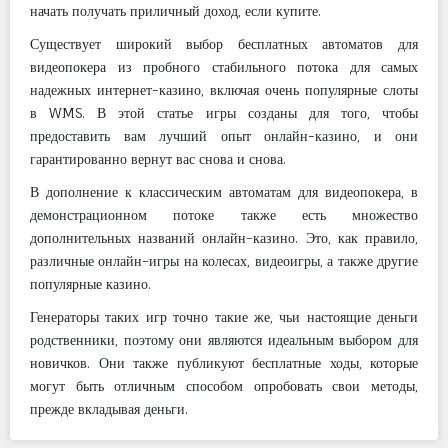
начать получать приличный доход, если купите.
Существует широкий выбор бесплатных автоматов для
видеопокера из пробного стабильного потока для самых
надежных интернет-казино, включая очень популярные слоты
в WMS. В этой статье игры созданы для того, чтобы
предоставить вам лучший опыт онлайн-казино, и они
гарантированно вернут вас снова и снова.
В дополнение к классическим автоматам для видеопокера, в
демонстрационном потоке также есть множество
дополнительных названий онлайн-казино. Это, как правило,
различные онлайн-игры на колесах, видеоигры, а также другие
популярные казино.
Генераторы таких игр точно такие же, чьи настоящие деньги
родственники, поэтому они являются идеальным выбором для
новичков. Они также публикуют бесплатные ходы, которые
могут быть отличным способом опробовать свои методы,
прежде вкладывая деньги.