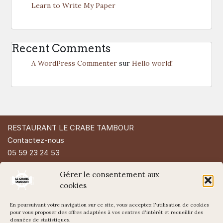
Learn to Write My Paper
Recent Comments
A WordPress Commenter
sur
Hello world!
RESTAURANT LE CRABE TAMBOUR
Contactez-nous
05 59 23 24 53
49 Rue d'Espagne
Gérer le consentement aux
64200 Biarritz
cookies
En poursuivant votre navigation sur ce site, vous acceptez l'utilisation de cookies
pour vous proposer des offres adaptées à vos centres d'intérêt et recueillir des
données de statistiques.