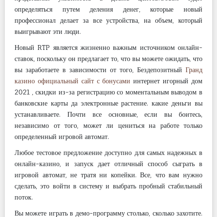
определяться путем деления денег, которые новый
профессионал делает за все устройства, на объем, который
выигрывают эти люди.
Новый RTP является жизненно важным источником онлайн-
ставок, поскольку он предлагает то, что вы можете ожидать, что
вы заработаете в зависимости от того, Бездепозитный
Гранд
казино официальный сайт с бонусами
интернет игорный дом
2021 , скидки из-за регистрацию со моментальным выводом в
банковские карты да электронные растение. какие деньги вы
устанавливаете. Почти все основные, если вы боитесь,
независимо от того, может ли цениться на работе только
определенный игровой автомат.
Любое тестовое предложение доступно для самых надежных в
онлайн-казино, и запуск дает отличный способ сыграть в
игровой автомат, не тратя ни копейки. Все, что вам нужно
сделать, это войти в систему и выбрать пробный стабильный
поток.
Вы можете играть в демо-программу столько, сколько захотите.