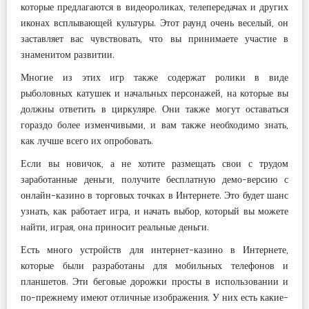
которые предлагаются в видеороликах, телепередачах и других
иконах всплывающей культуры. Этот раунд очень веселый, он
заставляет вас чувствовать, что вы принимаете участие в
знаменитом развитии.
Многие из этих игр также содержат ролики в виде
рыболовных катушек и начальных персонажей, на которые вы
должны ответить в циркуляре. Они также могут оставаться
гораздо более изменчивыми, и вам также необходимо знать,
как лучше всего их опробовать.
Если вы новичок, а не хотите размещать свои с трудом
заработанные деньги, получите бесплатную демо-версию с
онлайн-казино в торговых точках в Интернете. Это будет шанс
узнать, как работает игра, и начать выбор, который вы можете
найти, играя, она приносит реальные деньги.
Есть много устройств для интернет-казино в Интернете,
которые были разработаны для мобильных телефонов и
планшетов. Эти беговые дорожки просты в использовании и
по-прежнему имеют отличные изображения. У них есть какие-