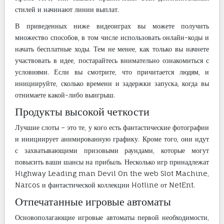
стилей и начинают линии выплат.
В приведенных ниже видеоиграх вы можете получить
множество способов, в том числе использовать онлайн-коды и
начать бесплатные ходы. Тем не менее, как только вы начнете
участвовать в идее, постарайтесь внимательно ознакомиться с
условиями. Если вы смотрите, что причитается людям, и
инициируйте, сколько времени и задержки запуска, когда вы
отнимаете какой-либо выигрыш.
Продукты высокой четкости
Лучшие слоты – это те, у кого есть фантастические фотографии
и инициирует анимированную графику. Кроме того, они идут
с захватывающими призовыми раундами, которые могут
повысить ваши шансы на прибыль. Несколько игр принадлежат
Highway Leading man Devil On the web Slot Machine,
Narcos и фантастической коллекции Hotline от NetEnt.
Отпечатанные игровые автоматы
Основополагающие игровые автоматы первой необходимости,