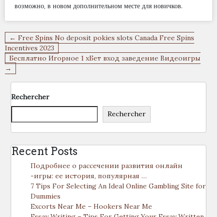
возможно, в новом дополнительном месте для новичков.
Navigation
← Free Spins No deposit pokies slots Canada Free Spins
de
Incentives 2023
Бесплатно Игорное 1 хБет вход заведение Видеоигры
l’article
→
Rechercher
Rechercher
Recent Posts
Подробнее о рассечении развития онлайн
-игры: ее история, популярная …
7 Tips For Selecting An Ideal Online Gambling Site for
Dummies
Excorts Near Me – Hookers Near Me
Essay Writing – Tips For Getting Your Essay Written