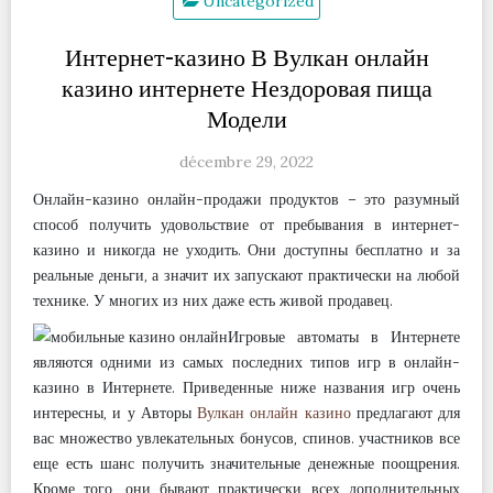
Uncategorized
Интернет-казино В Вулкан онлайн
казино интернете Нездоровая пища
Модели
décembre 29, 2022
Онлайн-казино онлайн-продажи продуктов – это разумный
способ получить удовольствие от пребывания в интернет-
казино и никогда не уходить. Они доступны бесплатно и за
реальные деньги, а значит их запускают практически на любой
технике. У многих из них даже есть живой продавец.
Игровые автоматы в Интернете
являются одними из самых последних типов игр в онлайн-
казино в Интернете.
Приведенные ниже названия игр очень
интересны, и у Авторы
Вулкан онлайн казино
предлагают для
вас множество увлекательных бонусов, спинов. участников все
еще есть шанс получить значительные денежные поощрения.
Кроме того, они бывают практически всех дополнительных