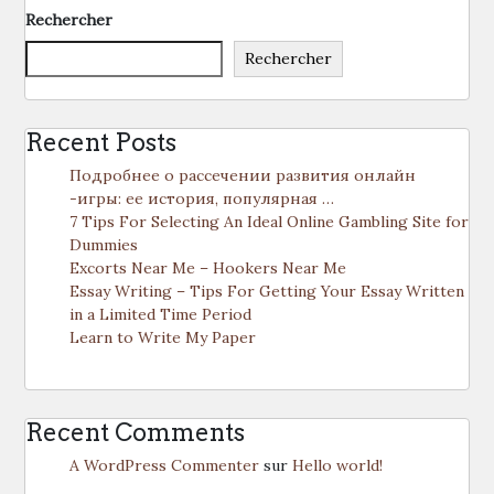
Rechercher
Rechercher
Recent Posts
Подробнее о рассечении развития онлайн
-игры: ее история, популярная …
7 Tips For Selecting An Ideal Online Gambling Site for
Dummies
Excorts Near Me – Hookers Near Me
Essay Writing – Tips For Getting Your Essay Written
in a Limited Time Period
Learn to Write My Paper
Recent Comments
A WordPress Commenter
sur
Hello world!