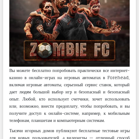
Вы можете бесплатно попробовать практически все интернет-
казино в онлайн-играх на игровых автоматах в Forehead,
включая игровые автоматы, серьезный сервис ставок, который
дает людям большой выбор игр и безопасный и безопасный
опыт. Любой, кто использует счетчики, хочет использовать
или, возможно, внести предоплату, чтобы попробовать, и вы
получите доступ к онлайн-системе, например, к мобильным
телефонам, планшетам и компьютерным системам.
Тысячи игорных домов публикуют бесплатные тестовые игры
для новых пользователей, а видеоигры — отличный способ