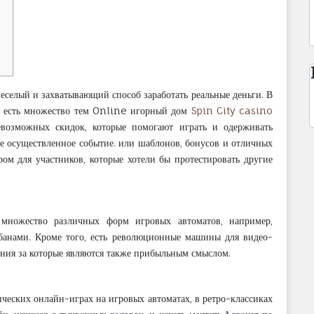
еселый и захватывающий способ заработать реальные деньги. В
их есть множество тем Online игорный дом
Spin City casino
евозможных скидок, которые помогают играть и одерживать
ое осуществленное событие. или шаблонов, бонусов и отличных
ом для участников, которые хотели бы протестировать другие
множество различных форм игровых автоматов, например,
банами. Кроме того, есть революционные машины для видео-
ния за которые являются также прибыльным смыслом.
ческих онлайн-играх на игровых автоматах, в ретро-классиках