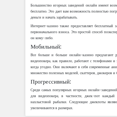
Большинство игорных заведений онлайн имеют возм
бесплатно. Это дает вам возможность полностью погру
деньги и начать зарабатывать.
Интернет-казино также предоставляет бесплатный з
первоначального взноса. Это простой способ поэкспе
он кому-либо.
Мобильный:
Все больше и больше онлайн-казино предлагают 
видеопокера, как правило, работают с телефонами и
когда угодно. Они включают в себя современные ан
множество полезных моделей, скаттеров, джокеров и 
Прогрессивный:
Среди самых популярных игорных онлайн-заведений
для видеопокера, в частности, джек-пот каждый 
нахлыстовой рыбалки. Следующие джекпоты являю
увеличиваются в размерах.