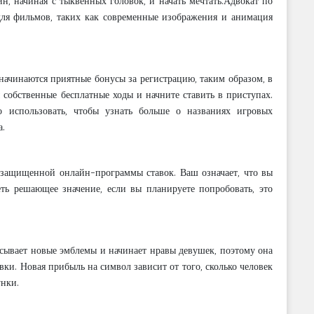
н, начиная с тыквенных головок, и начать мечтать.Адвокат по
для фильмов, таких как современные изображения и анимация
начинаются приятные бонусы за регистрацию, таким образом, в
собственные бесплатные ходы и начните ставить в приступах.
использовать, чтобы узнать больше о названиях игровых
а.
 защищенной онлайн-программы ставок. Ваш означает, что вы
еть решающее значение, если вы планируете попробовать, это
сывает новые эмблемы и начинает нравы девушек, поэтому она
вки. Новая прибыль на символ зависит от того, сколько человек
унки.