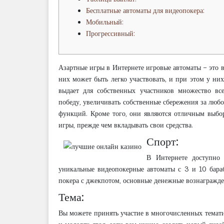
Бесплатные автоматы для видеопокера:
Мобильный:
Прогрессивный:
Азартные игры в Интернете игровые автоматы – это в
них может быть легко участвовать, и при этом у н
выдает для собственных участников множество вс
победу, увеличивать собственные сбережения за люб
функций.
Кроме того, они являются отличным выбор
игры, прежде чем вкладывать свои средства.
Спорт:
В Интернете доступно 
уникальные видеопокерные автоматы с 3 и 10 бара
покера с джекпотом, основные денежные вознагражде
Тема:
Вы можете принять участие в многочисленных темати