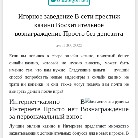
Uncategorized
Игорное заведение В сети престиж
казино Восхитительное
вознаграждение Просто без депозита
avril 30, 2022
Если вы новичок в сфере онлайн-казино, приятный бонус
онлайн-казино, который не нужно вносить, может быть
именно тем, что вам нужно.
Следующие деньги — лучший
способ попробовать новые видеоигры в онлайн-казино, не
тратя ни копейки, и они также могут помочь вам почти не
выиграть деньги после игры!
Интернет-казино В
Интернете Просто нет Вознаграждение
за первоначальный взнос
Лучшие онлайн-казино в Интернете предлагают множество
захватывающих дополнительных бонусов для новых игроков. В