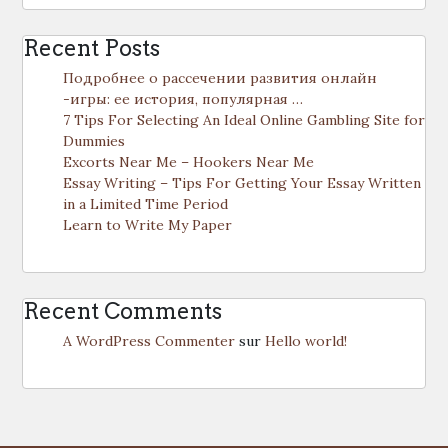
Recent Posts
Подробнее о рассечении развития онлайн
-игры: ее история, популярная …
7 Tips For Selecting An Ideal Online Gambling Site for
Dummies
Excorts Near Me – Hookers Near Me
Essay Writing – Tips For Getting Your Essay Written
in a Limited Time Period
Learn to Write My Paper
Recent Comments
A WordPress Commenter
sur
Hello world!