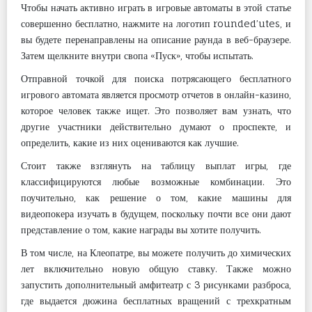
Чтобы начать активно играть в игровые автоматы в этой статье
совершенно бесплатно, нажмите на логотип rounded’utes, и
вы будете перенаправлены на описание раунда в веб-браузере.
Затем щелкните внутри свопа «Пуск», чтобы испытать.
Отправной точкой для поиска потрясающего бесплатного
игрового автомата является просмотр отчетов в онлайн-казино,
которое человек также ищет. Это позволяет вам узнать, что
другие участники действительно думают о проспекте, и
определить, какие из них оцениваются как лучшие.
Стоит также взглянуть на таблицу выплат игры, где
классифицируются любые возможные комбинации. Это
поучительно, как решение о том, какие машины для
видеопокера изучать в будущем, поскольку почти все они дают
представление о том, какие награды вы хотите получить.
В том числе, на Клеопатре, вы можете получить до химических
лет включительно новую общую ставку. Также можно
запустить дополнительный амфитеатр с 3 рисунками разброса,
где выдается дюжина бесплатных вращений с трехкратным