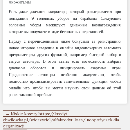
множителем.
Есть даже джекпот гладиатора, который разыгрывается при
попадании 9 головных уборов на барабаны. Следующие
головные уборы маскируют денежные вознаграждения,
которые вы получаете в ходе бесплатных перезаписей.
Наряду с перечисленными ниже бонусами за регистрацию,
новое игорное заведение в онлайн-видеопокерных автоматах
предлагает ряд других функций, например, быстрый выбор и
запуск автоигры. В этой статье есть возможность выбрать
диапазон оборотов и инициировать азартные игры.
Предложение автоигры особенно академично, чтобы
полностью проанализировать замечательные функции любых
онлайн-игр, чтобы вы могли изучить свои данные об этой
ранее законной прибыли.
Navigation
← Niskie koszty https://kredyt-
de
chwilowka.pl/wierzyciel/alfakredyt-loan/ neopożyczek dla
organizacji
l’article