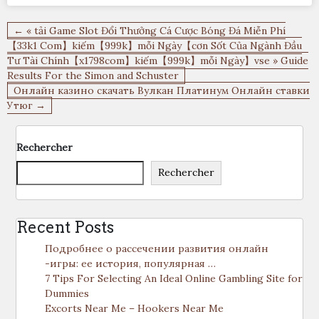
Navigation
← « tải Game Slot Đổi Thưởng Cá Cược Bóng Đá Miễn Phí
de
【33k1 Com】kiếm【999k】mỗi Ngày【cơn Sốt Của Ngành Đầu
Tư Tài Chính【x1798com】kiếm【999k】mỗi Ngày】vse » Guide
l’article
Results For the Simon and Schuster
Онлайн казино скачать Вулкан Платинум Онлайн ставки
Утюг →
Rechercher
Rechercher
Recent Posts
Подробнее о рассечении развития онлайн
-игры: ее история, популярная …
7 Tips For Selecting An Ideal Online Gambling Site for
Dummies
Excorts Near Me – Hookers Near Me