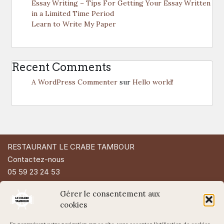
Essay Writing – Tips For Getting Your Essay Written
in a Limited Time Period
Learn to Write My Paper
Recent Comments
A WordPress Commenter
sur
Hello world!
RESTAURANT LE CRABE TAMBOUR
Contactez-nous
05 59 23 24 53
49 Rue d'Espagne
Gérer le consentement aux
64200 Biarritz
cookies