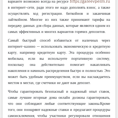
варианте возможно всегда на ресурсе
https://galeevperm.ru
в интернет-сети, ради этого не надо дополнять взнос, а также
осуществлять ход регистрации. биткойнов и заканчивая
лайткойном. Многие из них также принимают тарифы на
передачу данных для сбора данных, которые являются одним из
самых эффективных и многих вариантов горячих депозитов.
Самый быстрый способ избавиться от наличных через
интернет-казино — использовать экономическую и кредитную
карту, например кредитную карту. Эта процедура особенно
мобильна, если вы используете портативную систему,
поскольку она действительно помогает накапливать
накопления и начинать распределения быстро и полностью. Это
может быть удобным преимуществом, если вы наслаждаетесь
местом в местах, где счетчики не дают вам депозит.
Чтобы гарантировать безопасный и надежный опыт ставок,
самые лучшие игорные дома онлайн должны гарантировать,
что они соблюдают любые соответствующие законы.Кроме
того, они поощряют надежные ставки и предлагают процедуры
самоисключения, чтобы участники регулировали отношения