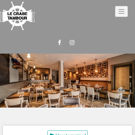
Skip
to
content