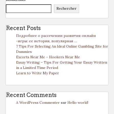
Rechercher
Recent Posts
Подробнее о рассечении развития онлайн
-игры: ее история, популярная …
7 Tips For Selecting An Ideal Online Gambling Site for
Dummies
Excorts Near Me – Hookers Near Me
Essay Writing – Tips For Getting Your Essay Written
in a Limited Time Period
Learn to Write My Paper
Recent Comments
A WordPress Commenter
sur
Hello world!