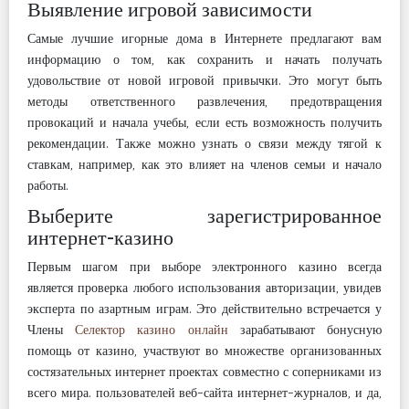
Выявление игровой зависимости
Самые лучшие игорные дома в Интернете предлагают вам
информацию о том, как сохранить и начать получать
удовольствие от новой игровой привычки. Это могут быть
методы ответственного развлечения, предотвращения
провокаций и начала учебы, если есть возможность получить
рекомендации. Также можно узнать о связи между тягой к
ставкам, например, как это влияет на членов семьи и начало
работы.
Выберите зарегистрированное
интернет-казино
Первым шагом при выборе электронного казино всегда
является проверка любого использования авторизации, увидев
эксперта по азартным играм. Это действительно встречается у
Члены
Селектор казино онлайн
зарабатывают бонусную
помощь от казино, участвуют во множестве организованных
состязательных интернет проектах совместно с соперниками из
всего мира. пользователей веб-сайта интернет-журналов, и да,