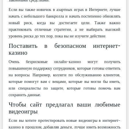
Если вы также новичок в азартных играх в Интернете, лучше
начать с небольшого банкролла и начать постепенно обновлять
новый риск, когда вы достигаете цели. Также важно
практиковать отличные стратегии, а не выбирать высокий
уровень риска до тех пор, пока вы не изучите действие.
Поставить в безопасном интернет-
казино
Очень безрисковые онлайн-казино могут получить
повышенную поддержку сотрудников, которые готовы ответить
на вопросы. Например, коллеги по обслуживанию клиентов,
которые помогут вам с вещами, которые вы могли бы иметь,
или специалисты по защите, которые готовы помочь вам
сохранить данные.
Чтобы сайт предлагал ваши любимые
видеоигры
Если вы хотите протестировать новые видеоигры в интернет-
казино в прошлом, добавляя деньги, лучше иметь возможность