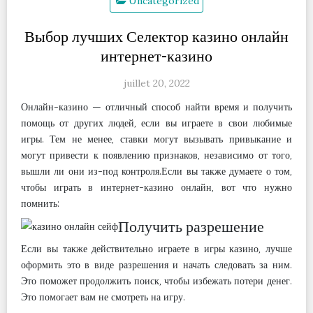
Uncategorized
Выбор лучших Селектор казино онлайн
интернет-казино
juillet 20, 2022
Онлайн-казино — отличный способ найти время и получить
помощь от других людей, если вы играете в свои любимые
игры. Тем не менее, ставки могут вызывать привыкание и
могут привести к появлению признаков, независимо от того,
вышли ли они из-под контроля.Если вы также думаете о том,
чтобы играть в интернет-казино онлайн, вот что нужно
помнить:
Получить разрешение
Если вы также действительно играете в игры казино, лучше
оформить это в виде разрешения и начать следовать за ним.
Это поможет продолжить поиск, чтобы избежать потери денег.
Это помогает вам не смотреть на игру.