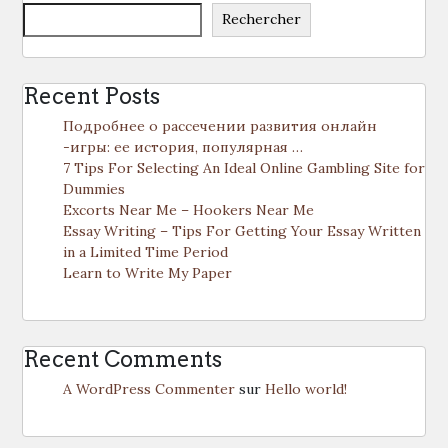
Rechercher
Recent Posts
Подробнее о рассечении развития онлайн
-игры: ее история, популярная …
7 Tips For Selecting An Ideal Online Gambling Site for
Dummies
Excorts Near Me – Hookers Near Me
Essay Writing – Tips For Getting Your Essay Written
in a Limited Time Period
Learn to Write My Paper
Recent Comments
A WordPress Commenter
sur
Hello world!