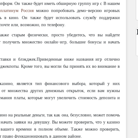
латформ.
Он также будет иметь обширную группу игр с В нашем
 платинум Россия
можно попробовать демо-версию игровых
ть в кино. Он также будет использовать службу поддержки
почте или, возможно, по телефону.
акже старым физически, просто убедитесь, что вы найдете
т получить множество онлайн-игр, большие бонусы и начать
ставки и блэкджек.Приведенные ниже названия игр отлично
 джекпоты. Кроме того, вы могли бы принять их во внимание в
азино, является тип финансового выбора, который у них
я от множества других денежных открыток, если вам нужны
мания платы, которые могут увеличить стоимость депозита и
но на реальные деньги, так как она, безусловно, может помочь
 начать заявки на девушку. Вы можете проверить, что у казино
з вашего времени в полном объеме. Также можно проверить,
ет право функционировать в данном районе.