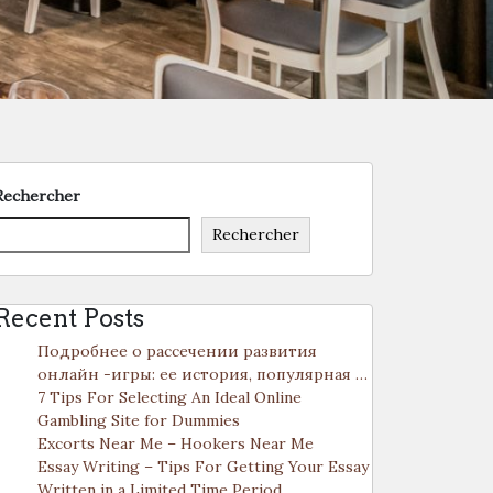
Rechercher
Rechercher
Recent Posts
Подробнее о рассечении развития
онлайн -игры: ее история, популярная …
7 Tips For Selecting An Ideal Online
Gambling Site for Dummies
Excorts Near Me – Hookers Near Me
Essay Writing – Tips For Getting Your Essay
Written in a Limited Time Period