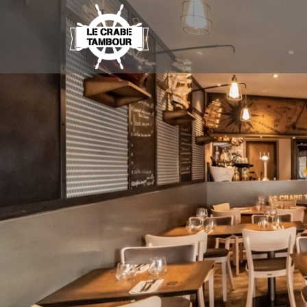
Skip
to
content