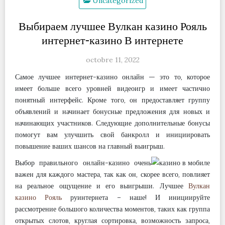
Uncategorized
Выбираем лучшее Вулкан казино Рояль
интернет-казино В интернете
octobre 11, 2022
Самое лучшее интернет-казино онлайн — это то, которое
имеет больше всего уровней видеоигр и имеет частично
понятный интерфейс. Кроме того, он предоставляет группу
объявлений и начинает бонусные предложения для новых и
начинающих участников.
Следующие дополнительные бонусы
помогут вам улучшить свой банкролл и инициировать
повышение ваших шансов на главный выигрыш.
Выбор правильного онлайн-казино очень
важен для каждого мастера, так как он, скорее всего, повлияет
на реальное ощущение и его выигрыши. Лучшее
Вулкан
казино Рояль
руинтернета – наше! И инициируйте
рассмотрение большого количества моментов, таких как группа
открытых слотов, круглая сортировка, возможность запроса,