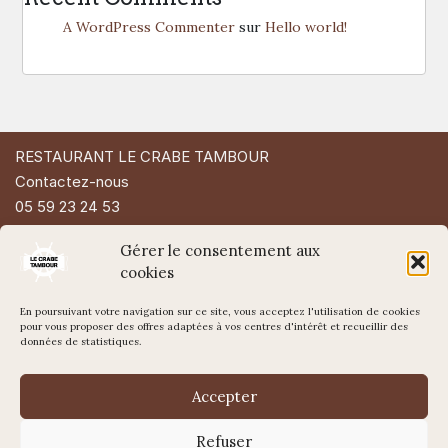
A WordPress Commenter
sur
Hello world!
RESTAURANT LE CRABE TAMBOUR
Contactez-nous
05 59 23 24 53
49 Rue d'Espagne
Gérer le consentement aux
64200 Biarritz
cookies
En poursuivant votre navigation sur ce site, vous acceptez l'utilisation de cookies
pour vous proposer des offres adaptées à vos centres d'intérêt et recueillir des
données de statistiques.
Accepter
Mentions légales
Refuser