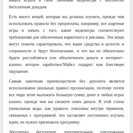
бесплатным доходом.
Есть много вещей, которые вы должны изучить, прежде чем
использовать правило без предоплаты, например, все азартные
игры и начать с того, какие видеоигры соответствуют
требованиям для обеспечения маркетинга и рекламы. Эти вещи
могут помочь гарантировать, что ваши средства в целости и
сохранности и будут безопасными, и что вы не обязательно
будете расслабляться или обналичивать деньги в интернет-
казино, которое заработано’Майкл подарит вам блестящее
ощущение.
Самым заметным преимуществом без депозита является
использование реальных правил пролонгации, поэтому почти
все люди хотят выложить большую сумму денег в любых играх
казино, прежде чем вы сможете снять деньги. В этой статье
уникальные коды, как правило, показаны внутри терминов,
связанных с программой, что заставляет постепенно изучать
идею, не нужно признавать программу.
Абсолютно бесплатное дополнительное предложение