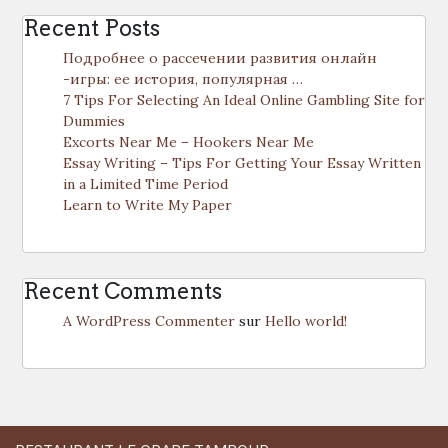
Recent Posts
Подробнее о рассечении развития онлайн
-игры: ее история, популярная …
7 Tips For Selecting An Ideal Online Gambling Site for
Dummies
Excorts Near Me – Hookers Near Me
Essay Writing – Tips For Getting Your Essay Written
in a Limited Time Period
Learn to Write My Paper
Recent Comments
A WordPress Commenter
sur
Hello world!