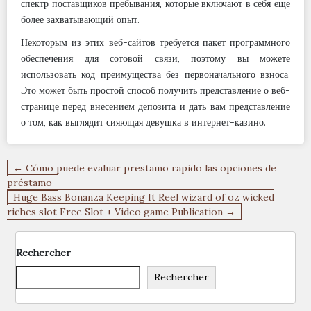
спектр поставщиков пребывания, которые включают в себя еще
более захватывающий опыт.
Некоторым из этих веб-сайтов требуется пакет программного
обеспечения для сотовой связи, поэтому вы можете
использовать код преимущества без первоначального взноса.
Это может быть простой способ получить представление о веб-
странице перед внесением депозита и дать вам представление
о том, как выглядит сияющая девушка в интернет-казино.
Navigation
← Cómo puede evaluar prestamo rapido las opciones de
de
préstamo
Huge Bass Bonanza Keeping It Reel wizard of oz wicked
l’article
riches slot Free Slot + Video game Publication →
Rechercher
Rechercher